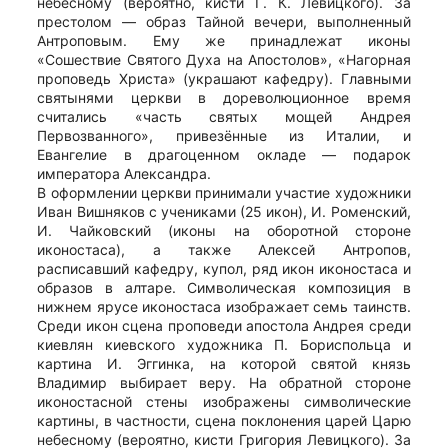
небесному (вероятно, кисти Г. К. Левицкого). За
престолом — образ Тайной вечери, выполненный
Антроповым. Ему же принадлежат иконы
«Сошествие Святого Духа на Апостолов», «Нагорная
проповедь Христа» (украшают кафедру). Главными
святынями церкви в дореволюционное время
считались «часть святых мощей Андрея
Первозванного», привезённые из Италии, и
Евангелие в драгоценном окладе — подарок
императора Александра.
В оформлении церкви принимали участие художники
Иван Вишняков с учениками (25 икон), И. Роменский,
И. Чайковский (иконы на оборотной стороне
иконостаса), а также Алексей Антропов,
расписавший кафедру, купол, ряд икон иконостаса и
образов в алтаре. Символическая композиция в
нижнем ярусе иконостаса изображает семь таинств.
Среди икон сцена проповеди апостола Андрея среди
киевлян киевского художника П. Бориспольца и
картина И. Эггинка, на которой святой князь
Владимир выбирает веру. На обратной стороне
иконостасной стены изображены символические
картины, в частности, сцена поклонения царей Царю
небесному (вероятно, кисти Григория Левицкого). За