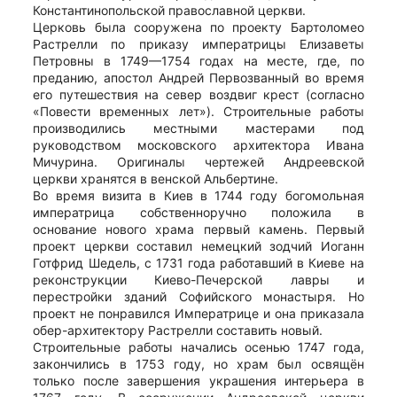
Константинопольской православной церкви.
Церковь была сооружена по проекту Бартоломео
Растрелли по приказу императрицы Елизаветы
Петровны в 1749—1754 годах на месте, где, по
преданию, апостол Андрей Первозванный во время
его путешествия на север воздвиг крест (согласно
«Повести временных лет»). Строительные работы
производились местными мастерами под
руководством московского архитектора Ивана
Мичурина. Оригиналы чертежей Андреевской
церкви хранятся в венской Альбертине.
Во время визита в Киев в 1744 году богомольная
императрица собственноручно положила в
основание нового храма первый камень. Первый
проект церкви составил немецкий зодчий Иоганн
Готфрид Шедель, с 1731 года работавший в Киеве на
реконструкции Киево-Печерской лавры и
перестройки зданий Софийского монастыря. Но
проект не понравился Императрице и она приказала
обер-архитектору Растрелли составить новый.
Строительные работы начались осенью 1747 года,
закончились в 1753 году, но храм был освящён
только после завершения украшения интерьера в