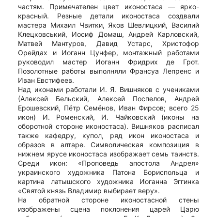
частям. Примечателен цвет иконостаса — ярко-
красный. Резные детали иконостаса создвали
мастера Михаил Чвитки, Яков Шевлицкий, Василий
Клецковський, Иосиф Домаш, Андрей Карловский,
Матвей Мантуров, Давид Устарс, Христофор
Орейдах и Иоганн Цунфер, монтажный работами
руководил мастер Иоганн Фридрих де Грот.
Позолотные работы выполняли Франсуа Лепренс и
Иван Евстифеев.
Над иконами работали И. Я. Вишняков с учениками
(Алексей Бельский, Алексей Поспелов, Андрей
Ерошевский, Пётр Семёнов, Иван Фирсов; всего 25
икон) И. Роменский, И. Чайковский (иконы на
оборотной стороне иконостаса). Вишняков расписал
также кафедру, купол, ряд икон иконостаса и
образов в алтаре. Символическая композиция в
нижнем ярусе иконостаса изображает семь таинств.
Среди икон: «Проповедь апостола Андрея»
украинского художника Патона Бориспольца и
картина латышского художника Иоганна Эггинка
«Святой князь Владимир выбирает веру».
На обратной стороне иконостасной стены
изображены сцена поклонения царей Царю