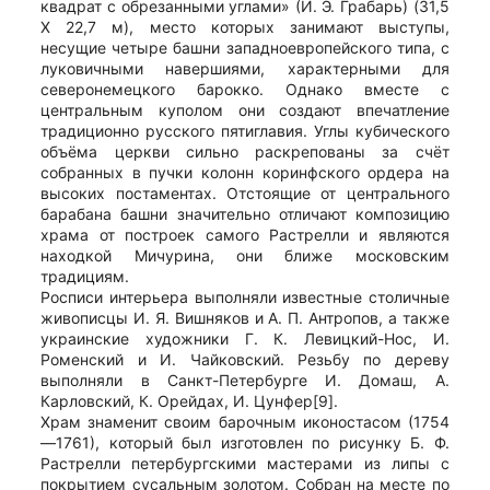
квадрат с обрезанными углами» (И. Э. Грабарь) (31,5
Х 22,7 м), место которых занимают выступы,
несущие четыре башни западноевропейского типа, с
луковичными навершиями, характерными для
северонемецкого барокко. Однако вместе с
центральным куполом они создают впечатление
традиционно русского пятиглавия. Углы кубического
объёма церкви сильно раскрепованы за счёт
собранных в пучки колонн коринфского ордера на
высоких постаментах. Отстоящие от центрального
барабана башни значительно отличают композицию
храма от построек самого Растрелли и являются
находкой Мичурина, они ближе московским
традициям.
Росписи интерьера выполняли известные столичные
живописцы И. Я. Вишняков и А. П. Антропов, а также
украинские художники Г. К. Левицкий-Нос, И.
Роменский и И. Чайковский. Резьбу по дереву
выполняли в Санкт-Петербурге И. Домаш, А.
Карловский, К. Орейдах, И. Цунфер[9].
Храм знаменит своим барочным иконостасом (1754
—1761), который был изготовлен по рисунку Б. Ф.
Растрелли петербургскими мастерами из липы с
покрытием сусальным золотом. Собран на месте по