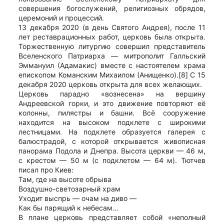
совершения богослужений, религиозных обрядов,
церемоний и процессий.
13 декабря 2020 (в день Святого Андрея), после 11
лет реставрационных работ, церковь была открыта.
Торжественную литургию совершил представитель
Вселенского Патриарха — митрополит Галльский
Эммануил (Адамакис) вместе с настоятелем храма
епископом Команским Михаилом (Анищенко).[8] С 15
декабря 2020 церковь открыта для всех желающих.
Церковь парадно «вознесена» на вершину
Андреевской горки, и это движение повторяют её
колонны, пилястры и башни. Всё сооружение
находится на высоком подклете с широкими
лестницами. На подклете образуется галерея с
балюстрадой, с которой открывается живописная
панорама Подола и Днепра. Высота церкви — 46 м,
с крестом — 50 м (с подклетом — 64 м). Тютчев
писал про Киев:
Там, где на высоте обрыва
Воздушно-светозарный храм
Уходит выспрь — очам на диво —
Как бы парящий к небесам…
В плане церковь представляет собой «неполный