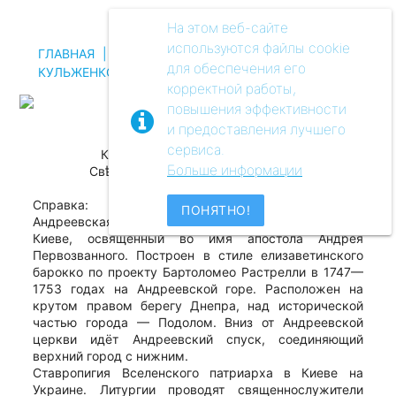
Меню
На этом веб-сайте
используются файлы cookie
ГЛАВНАЯ
|
МУЗЕЙ
|
ВИДЫ КIЕВА. С.В.
для обеспечения его
КУЛЬЖЕНКО. II
|
#1
корректной работы,
повышения эффективности
и предоставления лучшего
сервиса.
Кiевъ. — Андреевская церковь.
Больше информации
Свѣтопечать С.В. Кульженко. Кiевъ.
Справка:
ПОНЯТНО!
Андреевская церковь — православный храм в
Киеве, освящённый во имя апостола Андрея
Первозванного. Построен в стиле елизаветинского
барокко по проекту Бартоломео Растрелли в 1747—
1753 годах на Андреевской горе. Расположен на
крутом правом берегу Днепра, над исторической
частью города — Подолом. Вниз от Андреевской
церкви идёт Андреевский спуск, соединяющий
верхний город с нижним.
Ставропигия Вселенского патриарха в Киеве на
Украине. Литургии проводят священнослужители