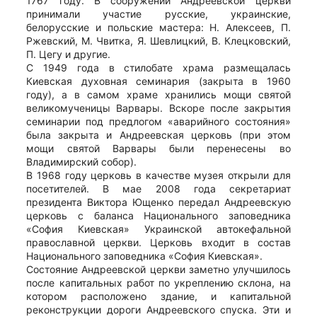
1767 году. В сооружении Андреевской церкви
принимали участие русские, украинские,
белорусские и польские мастера: Н. Алексеев, П.
Ржевский, М. Чвитка, Я. Шевлицкий, В. Клецковский,
П. Цегу и другие.
С 1949 года в стилобате храма размещалась
Киевская духовная семинария (закрыта в 1960
году), а в самом храме хранились мощи святой
великомученицы Варвары. Вскоре после закрытия
семинарии под предлогом «аварийного состояния»
была закрыта и Андреевская церковь (при этом
мощи святой Варвары были перенесены во
Владимирский собор).
В 1968 году церковь в качестве музея открыли для
посетителей. В мае 2008 года секретариат
президента Виктора Ющенко передал Андреевскую
церковь с баланса Национального заповедника
«София Киевская» Украинской автокефальной
православной церкви. Церковь входит в состав
Национального заповедника «София Киевская».
Состояние Андреевской церкви заметно улучшилось
после капитальных работ по укреплению склона, на
котором расположено здание, и капитальной
реконструкции дороги Андреевского спуска. Эти и