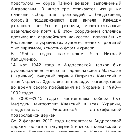
престолом — образ Тайной вечери, выполненный
Антроповым. В интерьере отличаются изящными
линиями собор для проповедей с балдахином,
который поддерживают два ангела. Кафедру
украшает резьбы и росписи, иллюстрирующие
евангельские притчи. В этом сооружении сплелись
достижения европейского искусства, воплощённые
Растрелли, и украинских художественных традиций
с их лиризмом, ясностью форм и красок.
В 1950-х годах настоятелем был Николай
Капшученко.
14 мая 1942 года в Андреевской церкви был
рукоположён во епископа Переяславского Мстислав
(Скрипник), будущий первый Патриарх Киевский и
всея Украины. Здесь же он проводил богослужения
во время своего пребывания на Украине в 1990—
1992 годах.
В 2000—2015 годах настоятелем собора был
Мефодий, митрополит Киевский и всея Украины,
предстоятель Украинской автокефальной
православной церкви.
Со 2 февраля 2019 года настоятелем Андреевской
церкви является титулярный епископ команский и
экзарх Вселенского патриарха в Киеве Михаил