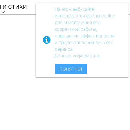
 И СТИХИ
ВИДЕО
АУДIO
МУЗЕЙ
На этом веб-сайте
используются файлы cookie
для обеспечения его
корректной работы,
повышения эффективности
и предоставления лучшего
сервиса.
Больше информации
ПОНЯТНО!