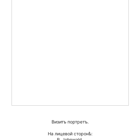
Визитъ портретъ.
На лицевой сторонѣ:
R. Johnwald,