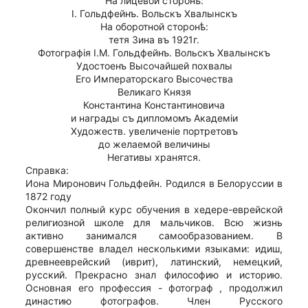
На лицевой сторонѣ:
I. Гольдфейнъ. Вольскъ Хвалынскъ
На оборотной сторонѣ:
тетя Зина въ 1921г.
Фотографiя I.М. Гольдфейнъ. Вольскъ Хвалынскъ
Удостоенъ Высочайшей похвалы
Его Императорскаго Высочества
Великаго Князя
Константина Константиновича
и награды съ дипломомъ Академiи
Художеств. увеличенiе портретовъ
до желаемой величины
Негативы хранятся.
Справка:
Иона Миронович Гольдфейн. Родился в Белоруссии в
1872 году
Окончил полный курс обучения в хедере-еврейской
религиозной школе для мальчиков. Всю жизнь
активно занимался самообразованием. В
совершенстве владел несколькими языками: идиш,
древнееврейский (иврит), латинский, немецкий,
русский. Прекрасно знал философию и историю.
Основная его профессия - фотограф , продолжил
династию фотографов. Член Русского