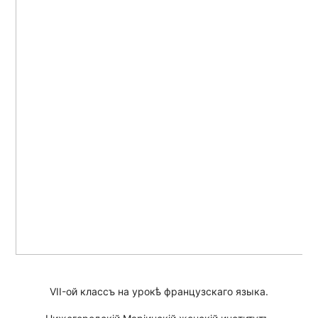
VII-ой классъ на урокѣ французскаго языка.