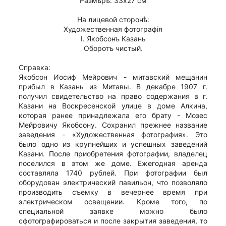
Размѣръ: 33х27 см
На лицевой сторонѣ:
Художественная фотографiя
I. Якобсонъ Казань
Оборотъ чистый.
Справка:
Якобсон Иосиф Мейрович - митавский мещанин
прибыл в Казань из Митавы. В декабре 1907 г.
получил свидетельство на право содержания в г.
Казани на Воскресенской улице в доме Алкина,
которая ранее принадлежала его брату - Мозес
Мейровичу Якобсону. Сохранил прежнее название
заведения - «Художественная фотография». Это
было одно из крупнейших и успешных заведений
Казани. После приобретения фотографии, владелец
поселился в этом же доме. Ежегодная аренда
составляла 1740 рублей. При фотографии был
оборудован электрический павильон, что позволяло
производить съемку в вечернее время при
электрическом освещении. Кроме того, по
специальной заявке можно было
сфотографироваться и после закрытия заведения, то