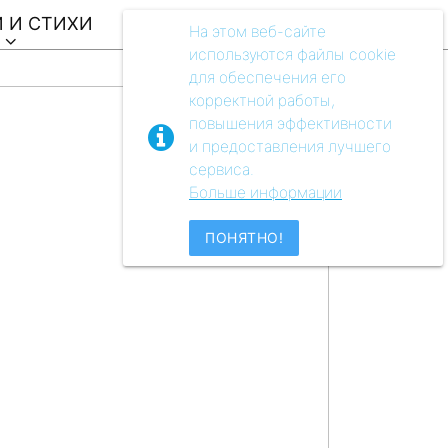
 И СТИХИ
ВИДЕО
АУДIO
МУЗЕЙ
На этом веб-сайте
используются файлы cookie
для обеспечения его
корректной работы,
повышения эффективности
и предоставления лучшего
сервиса.
Больше информации
ПОНЯТНО!