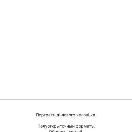
Портретъ дѣлового человѣка.
Полуоткрыточный форматъ.
Оборотъ чистый.