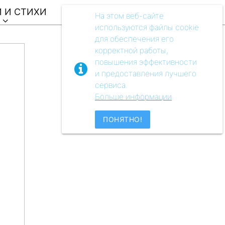
 И СТИХИ
ВИДЕО
АУДIO
МУЗЕЙ
На этом веб-сайте
используются файлы cookie
для обеспечения его
корректной работы,
повышения эффективности
и предоставления лучшего
сервиса.
Больше информации
ПОНЯТНО!