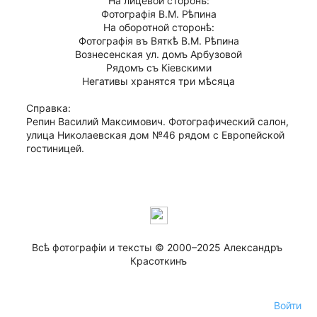
На лицевой сторонѣ:
Фотографiя В.М. Рѣпина
На оборотной сторонѣ:
Фотографiя въ Вяткѣ В.М. Рѣпина
Вознесенская ул. домъ Арбузовой
Рядомъ съ Кiевскими
Негативы хранятся три мѣсяца
Справка:
Репин Василий Максимович. Фотографический салон, 
улица Николаевская дом №46 рядом с Европейской 
гостиницей.
Всѣ фотографiи и тексты © 2000–2025 Александръ 
Красоткинъ
Войти