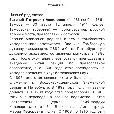
Страница 5.
Нижний ряд слева:
Евгений Петрович Аквилонов
(4 [16] ноября 1861,
Тамбов — 30 марта [12 апреля] 1911, Козлов,
Тамбовская губерния) — протопресвитер русской
армии и флота, православный богослов.
Евгений Аквилонов родился в семье тамбовского
кафедрального протоиерея. Окончил Тамбовскую
духовную семинарию (1882) и Санкт-Петербургскую
духовную академию, со званием магистра в 1886
году. После окончания учёбы остался преподавать в
академии, читая лекции по православной
апологетике, а с 1890 года стал преподавать на
кафедре введения в круг богословских наук.
С 1896 года стал священником и был назначен на
служение к Входоиерусалимской Знаменской
церкви в Петербурге. В 1899 году получил звание
доцента, а в 1900 году стал профессором. В 1903
году был переведён в военное ведомство и стал
настоятелем церкви Лейб-гвардии
Кавалергардского Её Величества Императрицы
Марии Фёдоровны полка. С 1903 по 1910 год был