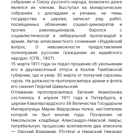
собранию и Союзу русского народа, возможно даже
являлся их членом. Выступал на монархических
собраниях с докладами и речами, на темы
государства и церкви, написал ряд работ,
посвященных обличению социал-демократов и
прочих революционеров, боролся с
социалистической и либеральной пропагандой в
армии. Автор антисемисткого сочинения «Иудейский
вопрос. О невозможности предоставления
полноправия русским гражданам из иудейского
народа» (СПб., 1907).
15 марта 1911 года он подал прошение об увольнении
его в двухмесячный отпуск в Козлов Тамбовской
губернии, где и умер 30 марта от ползучей саркомы
горла. На должности протопресвитера армии и флота
его сменил Георгий Шавельский.
Отпевание протопресвитера Евгения Аквилонова
состоялось 4 апреля 1911 года в Петербурге, в
церкви Кавалергардского Её Величества Государыни
Императрицы Марии Федоровны полка, настоятелем
которой он был многие годы. Похоронен на
Никольском кладбище Александро-Невской лавры;
погребальную процессию возглавляли два епископа
— Омский Владимир (Путята) и Нарвский Никандр