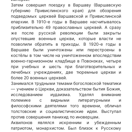
Затем совершил поездку в Варшаву (Варшавскую
губернию Привислинского края) для обозрения
подведомых церквей Варшавской и Привислинской
епархии. В 1910-е годы в Варшаве насчитывалось
приблизительно 49 православных церквей. А сразу
же после русской революции были закрыты
опустевшие военные церкви, которые власти не
позволили обратить в приходы. В 1920-е годы в
Варшаве были уничтожены или перестроены в
костёлы в том числе на уничтоженном впоследствии
военно-гарнизонном кладбище в Повонзках, четыре
при учебных и шесть при благотворительных и
лечебных учреждениях, две тюремные церкви и
более 20 военных церквей.
Занимался трудными темами богословской тематики
— учением о Церкви, доказательством бытия Божия,
исследованием иудаизма. Уделял внимание
полемике с видными литературными и
философскими деятелями того времени, обличал
толстовские и социалистические идеи. Выступал
против совершения панихид по иноверцам.
Аквилонов являлся искренним и убежденным
патриотом, монархистом. Был близок к Русскому