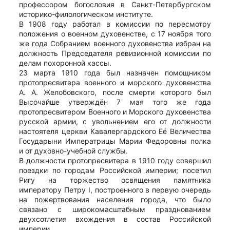
профессором богословия в Санкт-Петербургском
историко-филологическом институте.
В 1908 году работал в комиссии по пересмотру
положения о военном духовенстве, с 17 ноября того
же года Собранием военного духовенства избран на
должность Председателя ревизионной комиссии по
делам похоронной кассы.
23 марта 1910 года был назначен помощником
протопресвитера военного и морского духовенства
А. А. Желобовского, после смерти которого был
Высочайше утверждён 7 мая того же года
протопресвитером Военного и Морского духовенства
русской армии, с увольнением его от должности
настоятеля церкви Кавалергардского Её Величества
Государыни Императрицы Марии Федоровны полка
и от духовно-учебной службы.
В должности протопресвитера в 1910 году совершил
поездки по городам Российской империи; посетил
Ригу на торжество освящения памятника
императору Петру I, построенного в первую очередь
на пожертвования населения города, что было
связано с широкомасштабным празднованием
двухсотлетия вхождения в состав Российской
империи.