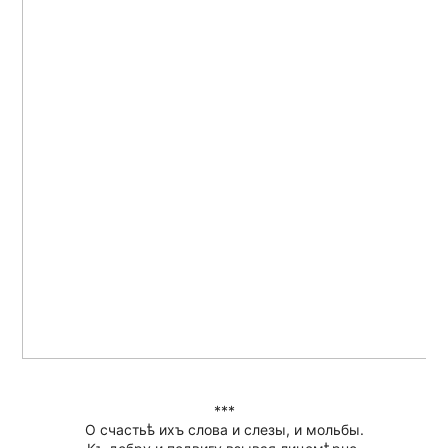
***
О счастьѣ ихъ слова и слезы, и мольбы.