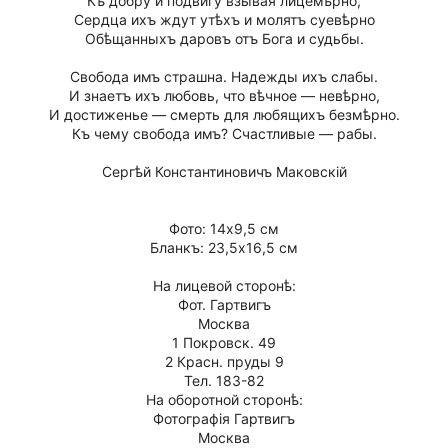
Къ добру и подвигу взывая лицемѣрно,
Сердца ихъ ждут утѣхъ и молятъ суевѣрно
Обѣщанныхъ даровъ отъ Бога и судьбы.
Свобода имъ страшна. Надежды ихъ слабы.
И знаетъ ихъ любовь, что вѣчное — невѣрно,
И достиженье — смерть для любящихъ безмѣрно.
Къ чему свобода имъ? Счастливые — рабы.
Сергѣй Константиновичъ Маковскiй
Фото: 14х9,5 см
Бланкъ: 23,5х16,5 см
На лицевой сторонѣ:
Фот. Гартвигъ
Москва
1 Покровск. 49
2 Красн. пруды 9
Тел. 183-82
На оборотной сторонѣ:
Фотографiя Гартвигъ
Москва