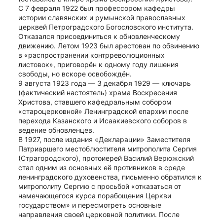
С 7 февраля 1922 был профессором кафедры 
истории славянских и румынской православных 
церквей Петроградского Богословского института.
Отказался присоединиться к обновленческому 
движению. Летом 1923 был арестован по обвинению 
в «распространении контрреволюционных 
листовок», приговорён к одному году лишения 
свободы, но вскоре освобождён.
9 августа 1923 года — 3 декабря 1929 — ключарь 
(фактический настоятель) храма Воскресения 
Христова, ставшего кафедральным собором 
«староцерковной» Ленинградской епархии после 
перехода Казанского и Исаакиевского соборов в 
ведение обновленцев.
В 1927, после издания «Декларации» Заместителя 
Патриаршего местоблюстителя митрополита Сергия 
(Страгородского), протоиерей Василий Верюжский 
стал одним из основных её противников в среде 
ленинградского духовенства, письменно обратился к 
митрополиту Сергию с просьбой «отказаться от 
намечающегося курса порабощения Церкви 
государством» и пересмотреть основные 
направления своей церковной политики. После 