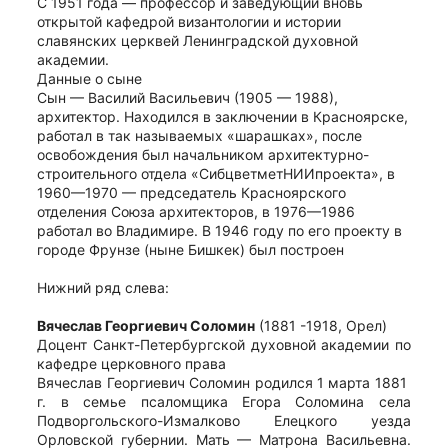
С 1951 года — профессор и заведующий вновь 
открытой кафедрой византологии и истории 
славянских церквей Ленинградской духовной 
академии.
Данные о сыне
Сын — Василий Васильевич (1905 — 1988), 
архитектор. Находился в заключении в Красноярске, 
работал в так называемых «шарашках», после 
освобождения был начальником архитектурно-
строительного отдела «СибцветметНИИпроекта», в 
1960—1970 — председатель Красноярского 
отделения Союза архитекторов, в 1976—1986 
работал во Владимире. В 1946 году по его проекту в 
городе Фрунзе (ныне Бишкек) был построен
Нижний ряд слева:
Вячеслав Георгиевич Соломин
(1881 -1918, Орел)
Доцент Санкт-Петербургской духовной академии по
кафедре церковного права
Вячеслав Георгиевич Соломин родился 1 марта 1881
г. в семье псаломщика Егора Соломина села
Подворгольского-Измалково Елецкого уезда
Орловской губернии. Мать — Матрона Васильевна.