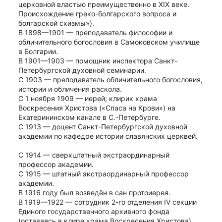
церковной властью преимущественно в XIX веке. 
Происхождение греко-болгарского вопроса и 
болгарской схизмы»).
В 1898—1901 — преподаватель философии и 
обличительного богословия в Самоковском училище 
в Болгарии.
В 1901—1903 — помощник инспектора Санкт-
Петербургской духовной семинарии.
С 1903 — преподаватель обличительного богословия, 
истории и обличения раскола.
С 1 ноября 1909 — иерей; клирик храма 
Воскресения Христова («Спаса на Крови») на 
Екатерининском канале в С.-Петербурге.
С 1913 — доцент Санкт-Петербургской духовной 
академии по кафедре истории славянских церквей.
С 1914 — сверхштатный экстраординарный 
профессор академии.
С 1915 — штатный экстраординарный профессор 
академии.
В 1916 году был возведён в сан протоиерея.
В 1919—1922 — сотрудник 2-го отделения IV секции 
Единого государственного архивного фонда 
(оставаясь в клире храма Воскресения Христова).