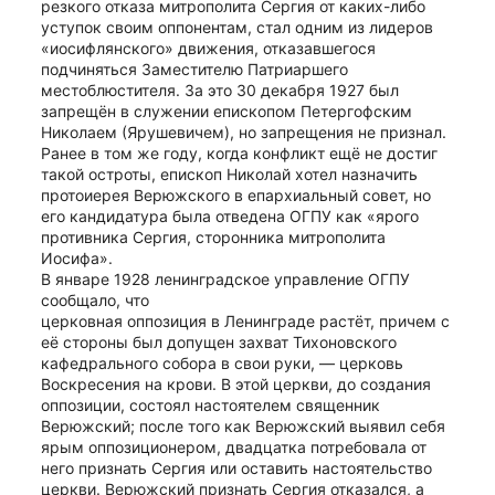
резкого отказа митрополита Сергия от каких-либо 
уступок своим оппонентам, стал одним из лидеров 
«иосифлянского» движения, отказавшегося 
подчиняться Заместителю Патриаршего 
местоблюстителя. За это 30 декабря 1927 был 
запрещён в служении епископом Петергофским 
Николаем (Ярушевичем), но запрещения не признал. 
Ранее в том же году, когда конфликт ещё не достиг 
такой остроты, епископ Николай хотел назначить 
протоиерея Верюжского в епархиальный совет, но 
его кандидатура была отведена ОГПУ как «ярого 
противника Сергия, сторонника митрополита 
Иосифа».
В январе 1928 ленинградское управление ОГПУ 
сообщало, что
церковная оппозиция в Ленинграде растёт, причем с 
её стороны был допущен захват Тихоновского 
кафедрального собора в свои руки, — церковь 
Воскресения на крови. В этой церкви, до создания 
оппозиции, состоял настоятелем священник 
Верюжский; после того как Верюжский выявил себя 
ярым оппозиционером, двадцатка потребовала от 
него признать Сергия или оставить настоятельство 
церкви. Верюжский признать Сергия отказался, а 