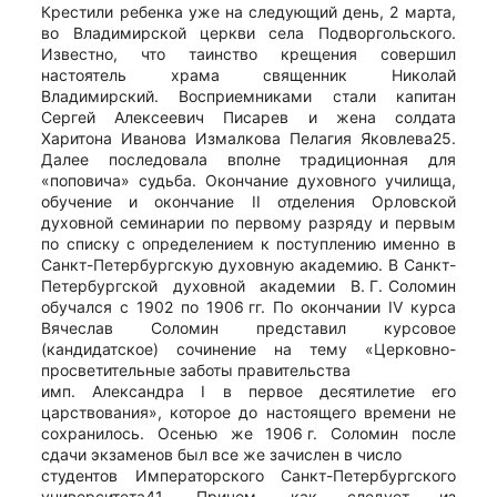
Крестили ребенка уже на следующий день, 2 марта,
во Владимирской церкви села Подворгольского.
Известно, что таинство крещения совершил
настоятель храма священник Николай
Владимирский. Восприемниками стали капитан
Сергей Алексеевич Писарев и жена солдата
Харитона Иванова Измалкова Пелагия Яковлева25.
Далее последовала вполне традиционная для
«поповича» судьба. Окончание духовного училища,
обучение и окончание II отделения Орловской
духовной семинарии по первому разряду и первым
по списку с определением к поступлению именно в
Санкт-Петербургскую духовную академию. В Санкт-
Петербургской духовной академии В. Г. Соломин
обучался с 1902 по 1906 гг. По окончании IV курса
Вячеслав Соломин представил курсовое
(кандидатское) сочинение на тему «Церковно-
просветительные заботы правительства
имп. Александра I в первое десятилетие его
царствования», которое до настоящего времени не
сохранилось. Осенью же 1906 г. Соломин после
сдачи экзаменов был все же зачислен в число
студентов Императорского Санкт-Петербургского
университета41. Причем, как следует из