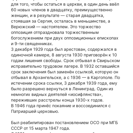
для того, чтобы остаться в церкви, в один день ввёл 
60 новых членов в двадцатку, преимущественно 
женщин, и в результате — старая двадцатка, 
стоявшая за Сергия, осталась в меньшинстве, а 
Верюжский — настоятелем. Это торжество 
оппозиция отпраздновала торжественным 
богослужением при двух оппозиционных епископах 
и 9-ти священниках.
3 декабря 1929 года был арестован, содержался в 
одиночной камере, 8 августа 1930 приговорён к 10 
годам лишения свободы. Срок отбывал в Свирьском 
исправительно трудовом лагере. В 1932 оставшийся 
срок заключения был заменён ссылкой, которую он 
отбывал в Архангельске, а с 1936 — в Каргополе. По 
истечении срока ссылки, 3 декабря 1939 года, ему 
было разрешено вернуться в Ленинград. Один из 
немногих видных деятелей «иосифлянства», 
переживших расстрелы конца 1930-х годов.
В 1946 года принёс покаяние и воссоединился с 
Патриаршей церковью.
Был реабилитирован постановлением ОСО при МГБ 
СССР от 15 марта 1947 года.