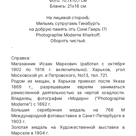
Фото: 10,1х10,1 см
Бланкъ: 21х16 см
На лицевой сторонѣ:
Милымъ супругамъ Гинзбургъ
на добрую память отъ Сони Гаеръ (?)
Photographie Moderne Kharkoff.
Оборотъ чистый.
.
Справка:
Магазанник Исаак Маркович (работал с октября
1902 по 1916 г. включительно). Харьков, угол
Московской ул. и Петровского, No13, тел. 721.
Родом из мещан, в Харьков приехал после Указа
1869 г., разрешавшем евреям заниматься
ремесленной деятельностью за чертой оседлости.
Владелец фотографии «Модерн» ("Photographie
Moderne") с 1892 г.
Большая серебряная медаль на 766 M
Международной фотовыставке в Санкт-Петербурге в
1903 г.
Золотая медаль на Художественной выставке в
Марселе в 1904 г.