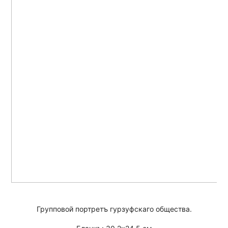
Групповой портретъ гурзуфскаго общества.