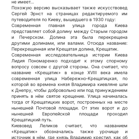
не имеет…
Похожую версию высказывает также искусствовед
Сергей Эрнст на страницах редактируемого им
путеводителя по Киеву, вышедшего в 1930 году:
Современная главная улица города Киева
представляет собой долину между Старым городом
и Печерском. Долина эта была перекрещена
другими долинами, или валами. Отсюда название:
Перекрещенная или Крещатая долина, Крещатик.
Современная исследовательница истории Киева
Лидия Пономаренко подходит к этому спорному
вопросу совсем с другой стороны. Она считает, что
название «Крещатик» в конце XVIII века имела
современная улица Набережно-Крещатицкая, по
которой во времена князя Владимира киевляне шли
к Днепру, чтобы добровольно или под принуждением
принять в нём святое крещение. Улица начиналась
тогда от Крещатицких ворот, построенных на месте
нынешней Почтовой площади. От этих ворот и до
нынешней Европейской площади проходил
Крещатицкий путь.
Киевовед Леликов считает, что названием
«Крещатик» обозначались также урочище и
источник в нём, где князь Владимир крестил, как об