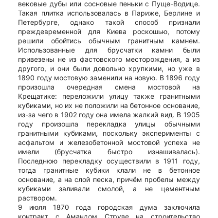
вековые дубы или сосновые пеньки с Пуще-Водице.
Такая плитка использовалась в Париже, Берлине и
Петербурге, однако такой способ признали
преждевременной для Киева роскошью, потому
решили обойтись обычным гранитным камнем.
Использованные для брусчатки камни были
привезены не из фастовского месторождения, а из
другого, и они были довольно хрупкими, но уже в
1890 году мостовую заменили на новую. В 1896 году
произошла очередная смена мостовой на
Крещатике: переложили улицу также гранитными
кубиками, но их не положили на бетонное основание,
из-за чего в 1902 году она имела жалкий вид. В 1905
году произошла перекладка улицы обычными
гранитными кубиками, поскольку эксперименты с
асфальтом и железобетонной мостовой успеха не
имели (брусчатка быстро изнашивалась).
Последнюю перекладку осуществили в 1911 году,
тогда гранитные кубики клали не в бетонное
основание, а на слой песка, причём пробелы между
кубиками заливали смолой, а не цементным
раствором.
9 июля 1870 года городская дума заключила
контракт с Амандом Струве на строительство