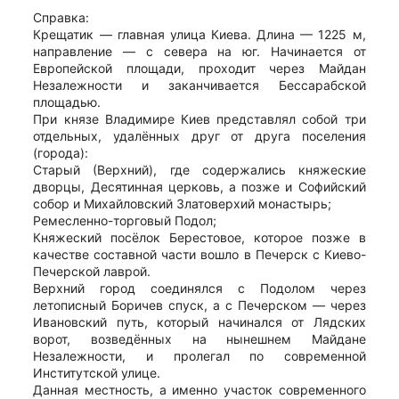
Справка:
Крещатик — главная улица Киева. Длина — 1225 м,
направление — с севера на юг. Начинается от
Европейской площади, проходит через Майдан
Незалежности и заканчивается Бессарабской
площадью.
При князе Владимире Киев представлял собой три
отдельных, удалённых друг от друга поселения
(города):
Старый (Верхний), где содержались княжеские
дворцы, Десятинная церковь, а позже и Софийский
собор и Михайловский Златоверхий монастырь;
Ремесленно-торговый Подол;
Княжеский посёлок Берестовое, которое позже в
качестве составной части вошло в Печерск с Киево-
Печерской лаврой.
Верхний город соединялся с Подолом через
летописный Боричев спуск, а с Печерском — через
Ивановский путь, который начинался от Лядских
ворот, возведённых на нынешнем Майдане
Незалежности, и пролегал по современной
Институтской улице.
Данная местность, а именно участок современного