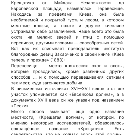
Крещатика от Майдана Незалежности до
Европейской площади, называлась Перевесище.
Находясь за пределами Киева, она была
необитаемой и покрытой густым лесом, в котором
местные князья, а позже и другие киевляне
устраивали себе развлечения. Чаще всего это была
охота на мелких зверей и птиц с помощью
перевисов, другими словами — своеобразных сетей.
Вот как их описывает преподаватель института
благородных девиц Захарченко в своей книге «Киев
теперь и прежде» (1888):
Перевесище — место княжеских охот и охоты,
которые проводились, кроме различных других
способов … и с помощью перевешивания сетками
тех мест, куда загоняется добыча
В письменных источниках XVI—XVII веков этот же
участок упоминается как «Евсейкова долина», а в
документах XVIII века он же указан под названием
«Пески».
Много споров вызывает ещё одно название
местности, «Крещатая долина», от которой, по
мнению некоторых исследователей, образовалось
сокращённое название «Крещатик». Есть
свидетельства, что на холмах вдоль этой долины,