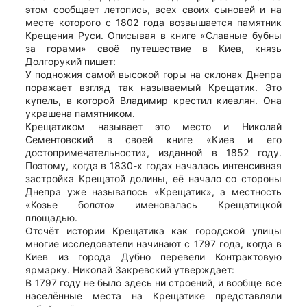
этом сообщает летопись, всех своих сыновей и на
месте которого с 1802 года возвышается памятник
Крещения Руси. Описывая в книге «Славные бубны
за горами» своё путешествие в Киев, князь
Долгорукий пишет:
У подножия самой высокой горы на склонах Днепра
поражает взгляд так называемый Крещатик. Это
купель, в которой Владимир крестил киевлян. Она
украшена памятником.
Крещатиком называет это место и Николай
Сементовский в своей книге «Киев и его
достопримечательности», изданной в 1852 году.
Поэтому, когда в 1830-х годах началась интенсивная
застройка Крещатой долины, её начало со стороны
Днепра уже называлось «Крещатик», а местность
«Козье болото» именовалась Крещатицкой
площадью.
Отсчёт истории Крещатика как городской улицы
многие исследователи начинают с 1797 года, когда в
Киев из города Дубно перевели Контрактовую
ярмарку. Николай Закревский утверждает:
В 1797 году не было здесь ни строений, и вообще все
населённые места на Крещатике представляли