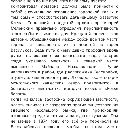
собой ещё в конце прошлого века саму пустоту.
Контрактовая ярмарка должна была принести с
собой значительное пополнение городской казны и
тем самым способствовать дальнейшему развитию
Киева. Тогдашний городской архитектор Андрей
Меленский правильно определил перспективность
этого события именно для Крещатой долины как
артерии, объединяющей между собой все три части
города, и связанность их с дорогой на город
Васильков. Ведь путь к нему давно проходил вдоль
ручья, вытекавшего из небольшого озера, которое
тогда украшало местность в северной части
нынешнего Майдана Незалежности. Ручей
направлялся в район, где расположена Бессарабка,
а уже дальше впадал в реку Лыбедь. После татаро-
монгольского нашествия озеро превратилось в
болотистую местность, которую назвали «Козье
болото».
Когда началась застройка окружающей местности,
власть сначала не возражала против существования
здешнего небольшого рынка, где происходили
цирковые представления и народные гуляния. Тем
не менее в 1874 году его всё же перенесли на
Бессарабскую площадь, чтобы на этом месте