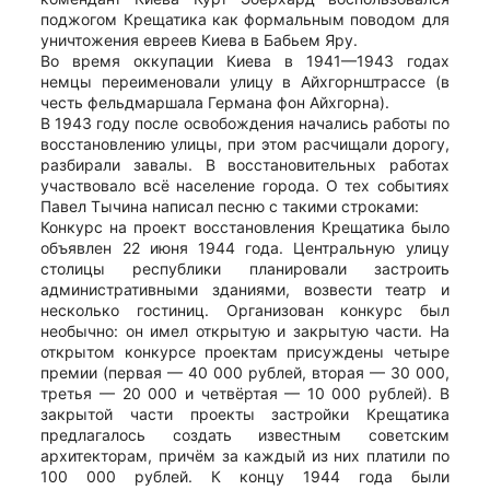
поджогом Крещатика как формальным поводом для
уничтожения евреев Киева в Бабьем Яру.
Во время оккупации Киева в 1941—1943 годах
немцы переименовали улицу в Айхгорнштрассе (в
честь фельдмаршала Германа фон Айхгорна).
В 1943 году после освобождения начались работы по
восстановлению улицы, при этом расчищали дорогу,
разбирали завалы. В восстановительных работах
участвовало всё население города. О тех событиях
Павел Тычина написал песню с такими строками:
Конкурс на проект восстановления Крещатика было
объявлен 22 июня 1944 года. Центральную улицу
столицы республики планировали застроить
административными зданиями, возвести театр и
несколько гостиниц. Организован конкурс был
необычно: он имел открытую и закрытую части. На
открытом конкурсе проектам присуждены четыре
премии (первая — 40 000 рублей, вторая — 30 000,
третья — 20 000 и четвёртая — 10 000 рублей). В
закрытой части проекты застройки Крещатика
предлагалось создать известным советским
архитекторам, причём за каждый из них платили по
100 000 рублей. К концу 1944 года были