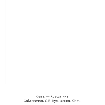
Кiевъ. — Крещатикъ.
Свѣтопечать С.В. Кульженко. Кiевъ.