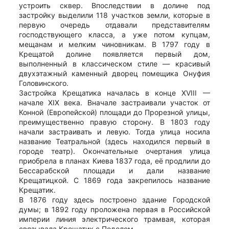
устроить сквер. Впоследствии в долине под
застройку выделили 118 участков земли, которые в
первую очередь отдавали представителям
господствующего класса, а уже потом купцам,
мещанам и мелким чиновникам. В 1797 году в
Крещатой долине появляется первый дом,
выполненный в классическом стиле — красивый
двухэтажный каменный дворец помещика Онуфия
Головинского.
Застройка Крещатика началась в конце XVIII —
начале XIX века. Вначале застраивали участок от
Конной (Европейской) площади до Прорезной улицы,
преимущественно правую сторону. В 1803 году
начали застраивать и левую. Тогда улица носила
название Театральной (здесь находился первый в
городе театр). Окончательные очертания улица
приобрела в планах Киева 1837 года, её продлили до
Бессарабской площади и дали название
Крещатицкой. С 1869 года закрепилось название
Крещатик.
В 1876 году здесь построено здание Городской
думы; в 1892 году проложена первая в Российской
империи линия электрического трамвая, которая
связывала Крещатик с Подолом.