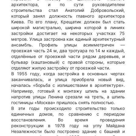
архитектора, и по сути руководителем
строительства стал Анатолий Добровольский,
который занял должность главного архитектора
Киева. По его плану, Крещатик должен был стать
широкой магистралью, ширина которой в линиях
застройки достигает на некоторых участках 75
метров. Улица застроена как единый архитектурный
ансамбль. Профиль улицы асимметричен —
проезжая часть 24 м, два тротуара по 14 м каждый,
отделённые от проезжей части рядом деревьев, и
бульвар (каштановый) с правой стороны, которые
отделяют жилую застройку от проезжей части.
В 1955 году, когда застройка в основных чертах
заканчивалась, и улица приобрела новый вид,
началась «борьба с излишествами в архитектуре».
Например, готовый к монтажу шпиль на здании
напротив улицы Ленина срезали на треть, а шпиль
гостиницы «Москва» пришлось снять полностью.
В эти годы происходило строительство только
единичных домов, по сравнению с периодом
восстановления. Во время проведения
реконструкции в 1978 году на углу Майдана
Незалежности было построено здание с башней и