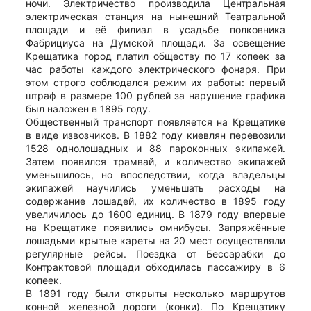
ночи. Электричество производила Центральная
электрическая станция на нынешний Театральной
площади и её филиал в усадьбе полковника
Фабрициуса на Думской площади. За освещение
Крещатика город платил обществу по 17 копеек за
час работы каждого электрического фонаря. При
этом строго соблюдался режим их работы: первый
штраф в размере 100 рублей за нарушение графика
был наложен в 1895 году.
Общественный транспорт появляется на Крещатике
в виде извозчиков. В 1882 году киевлян перевозили
1528 однолошадных и 88 пароконных экипажей.
Затем появился трамвай, и количество экипажей
уменьшилось, но впоследствии, когда владельцы
экипажей научились уменьшать расходы на
содержание лошадей, их количество в 1895 году
увеличилось до 1600 единиц. В 1879 году впервые
на Крещатике появились омнибусы. Запряжённые
лошадьми крытые кареты на 20 мест осуществляли
регулярные рейсы. Поездка от Бессарабки до
Контрактовой площади обходилась пассажиру в 6
копеек.
В 1891 году были открыты несколько маршрутов
конной железной дороги (конки). По Крещатику