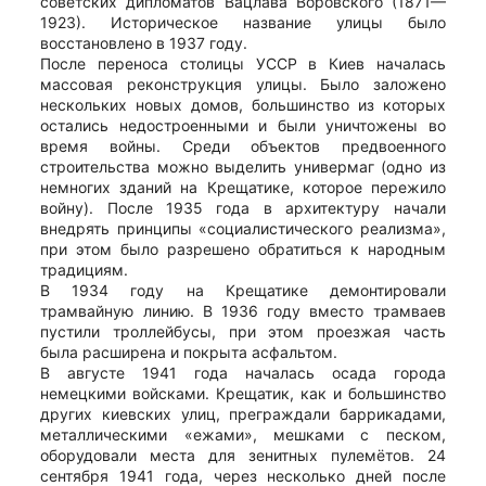
советских дипломатов Вацлава Воровского (1871—
1923). Историческое название улицы было
восстановлено в 1937 году.
После переноса столицы УССР в Киев началась
массовая реконструкция улицы. Было заложено
нескольких новых домов, большинство из которых
остались недостроенными и были уничтожены во
время войны. Среди объектов предвоенного
строительства можно выделить универмаг (одно из
немногих зданий на Крещатике, которое пережило
войну). После 1935 года в архитектуру начали
внедрять принципы «социалистического реализма»,
при этом было разрешено обратиться к народным
традициям.
В 1934 году на Крещатике демонтировали
трамвайную линию. В 1936 году вместо трамваев
пустили троллейбусы, при этом проезжая часть
была расширена и покрыта асфальтом.
В августе 1941 года началась осада города
немецкими войсками. Крещатик, как и большинство
других киевских улиц, преграждали баррикадами,
металлическими «ежами», мешками с песком,
оборудовали места для зенитных пулемётов. 24
сентября 1941 года, через несколько дней после