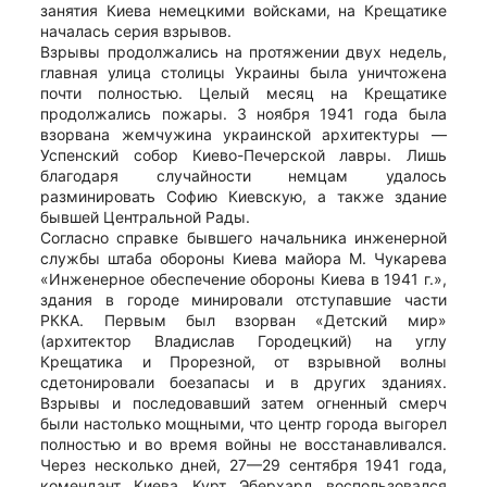
занятия Киева немецкими войсками, на Крещатике
началась серия взрывов.
Взрывы продолжались на протяжении двух недель,
главная улица столицы Украины была уничтожена
почти полностью. Целый месяц на Крещатике
продолжались пожары. 3 ноября 1941 года была
взорвана жемчужина украинской архитектуры —
Успенский собор Киево-Печерской лавры. Лишь
благодаря случайности немцам удалось
разминировать Софию Киевскую, а также здание
бывшей Центральной Рады.
Согласно справке бывшего начальника инженерной
службы штаба обороны Киева майора М. Чукарева
«Инженерное обеспечение обороны Киева в 1941 г.»,
здания в городе минировали отступавшие части
РККА. Первым был взорван «Детский мир»
(архитектор Владислав Городецкий) на углу
Крещатика и Прорезной, от взрывной волны
сдетонировали боезапасы и в других зданиях.
Взрывы и последовавший затем огненный смерч
были настолько мощными, что центр города выгорел
полностью и во время войны не восстанавливался.
Через несколько дней, 27—29 сентября 1941 года,
комендант Киева Курт Эберхард воспользовался