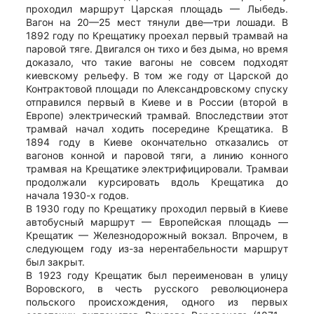
проходил маршрут Царская площадь — Лыбедь.
Вагон на 20—25 мест тянули две—три лошади. В
1892 году по Крещатику проехал первый трамвай на
паровой тяге. Двигался он тихо и без дыма, но время
доказало, что такие вагоны не совсем подходят
киевскому рельефу. В том же году от Царской до
Контрактовой площади по Александровскому спуску
отправился первый в Киеве и в России (второй в
Европе) электрический трамвай. Впоследствии этот
трамвай начал ходить посередине Крещатика. В
1894 году в Киеве окончательно отказались от
вагонов конной и паровой тяги, а линию конного
трамвая на Крещатике электрифицировали. Трамваи
продолжали курсировать вдоль Крещатика до
начала 1930-х годов.
В 1930 году по Крещатику проходил первый в Киеве
автобусный маршрут — Европейская площадь —
Крещатик — Железнодорожный вокзал. Впрочем, в
следующем году из-за нерентабельности маршрут
был закрыт.
В 1923 году Крещатик был переименован в улицу
Воровского, в честь русского революционера
польского происхождения, одного из первых