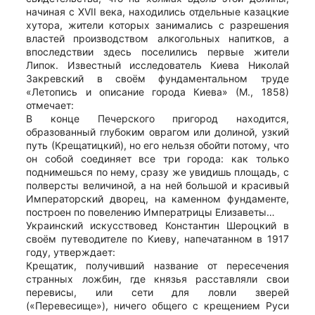
начиная с XVII века, находились отдельные казацкие
хутора, жители которых занимались с разрешения
властей производством алкогольных напитков, а
впоследствии здесь поселились первые жители
Липок. Известный исследователь Киева Николай
Закревский в своём фундаментальном труде
«Летопись и описание города Киева» (М., 1858)
отмечает:
В конце Печерского пригород находится,
образованный глубоким оврагом или долиной, узкий
путь (Крещатицкий), но его нельзя обойти потому, что
он собой соединяет все три города: как только
поднимешься по нему, сразу же увидишь площадь, с
полверсты величиной, а на ней большой и красивый
Императорский дворец, на каменном фундаменте,
построен по повелению Императрицы Елизаветы…
Украинский искусствовед Константин Шероцкий в
своём путеводителе по Киеву, напечатанном в 1917
году, утверждает:
Крещатик, получивший название от пересечения
странных ложбин, где князья расставляли свои
перевисы, или сети для ловли зверей
(«Перевесище»), ничего общего с крещением Руси