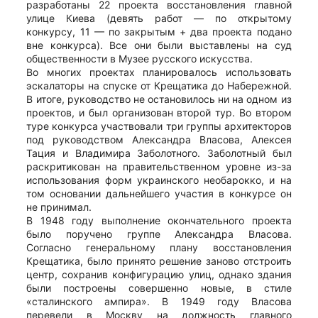
разработаны 22 проекта восстановления главной
улице Киева (девять работ — по открытому
конкурсу, 11 — по закрытым + два проекта подано
вне конкурса). Все они были выставлены на суд
общественности в Музее русского искусства.
Во многих проектах планировалось использовать
эскалаторы на спуске от Крещатика до Набережной.
В итоге, руководство не остановилось ни на одном из
проектов, и был организован второй тур. Во втором
туре конкурса участвовали три группы архитекторов
под руководством Александра Власова, Алексея
Тация и Владимира Заболотного. Заболотный был
раскритикован на правительственном уровне из-за
использования форм украинского необарокко, и на
том основании дальнейшего участия в конкурсе он
не принимал.
В 1948 году выполнение окончательного проекта
было поручено группе Александра Власова.
Согласно генеральному плану восстановления
Крещатика, было принято решение заново отстроить
центр, сохранив конфигурацию улиц, однако здания
были построены совершенно новые, в стиле
«сталинского ампира». В 1949 году Власова
перевели в Москву на должность главного