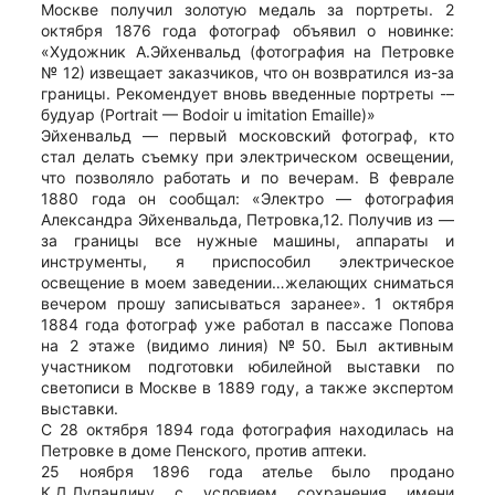
Москве получил золотую медаль за портреты. 2
октября 1876 года фотограф объявил о новинке:
«Художник А.Эйхенвальд (фотография на Петровке
№ 12) извещает заказчиков, что он возвратился из-за
границы. Рекомендует вновь введенные портреты -–
будуар (Portrait — Bodoir u imitation Emaille)»
Эйхенвальд — первый московский фотограф, кто
стал делать съемку при электрическом освещении,
что позволяло работать и по вечерам. В феврале
1880 года он сообщал: «Электро — фотография
Александра Эйхенвальда, Петровка,12. Получив из —
за границы все нужные машины, аппараты и
инструменты, я приспособил электрическое
освещение в моем заведении…желающих сниматься
вечером прошу записываться заранее». 1 октября
1884 года фотограф уже работал в пассаже Попова
на 2 этаже (видимо линия) №50. Был активным
участником подготовки юбилейной выставки по
светописи в Москве в 1889 году, а также экспертом
выставки.
С 28 октября 1894 года фотография находилась на
Петровке в доме Пенского, против аптеки.
25 ноября 1896 года ателье было продано
К.Д.Лупандину с условием сохранения имени