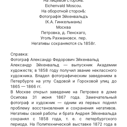
На лицевой сторонѣ:
Eichenvald Moscou.
На оборотной сторонѣ:
Фотографiя Эйхенвальдъ
(К.А. Гинкельманъ)
Москва
Петровка, д. Пенскаго,
Уголъ Рахмановск. пер.
Негативы сохраняются съ 1858г.
Справка:
Фотограф Александр Федорович Эйхенвальд
Александр Эйхенвальд — выпускник Академии
художеств; в 1858 году получил звание неклассного
художника. Владел фотографическим заведением в
Петербурге на углу Садовой и Гороховой улиц до
1865 — 1866 гг.
В Москве открыл заведение на Петровке в доме
Осипова 31 июня 1867 года. Замечательный
фотограф и художник — одним из первых поднял
проблему восстановления и сохранения негативов.
Негативы своей работы и брата Андрея Эйхенвальда
сохранял с 1858 года, т. е. с петербургского
периода. На Политехнической выставке 1872 года в