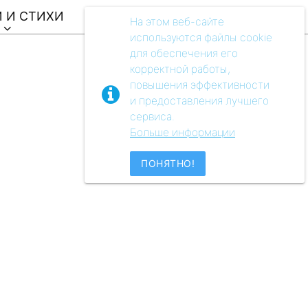
 И СТИХИ
ВИДЕО
АУДIO
МУЗЕЙ
На этом веб-сайте
используются файлы cookie
для обеспечения его
корректной работы,
повышения эффективности
и предоставления лучшего
сервиса.
Больше информации
ПОНЯТНО!