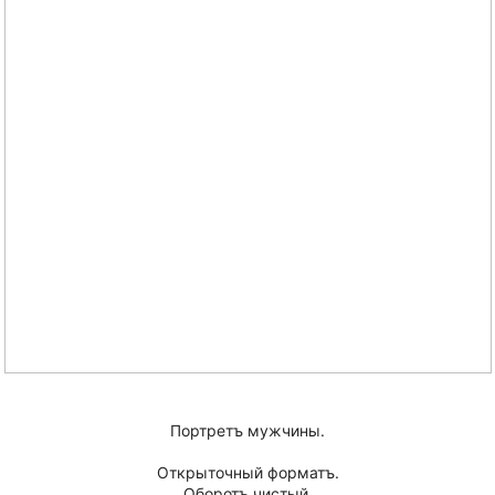
Портретъ мужчины.
Открыточный форматъ.
Оборотъ чистый.