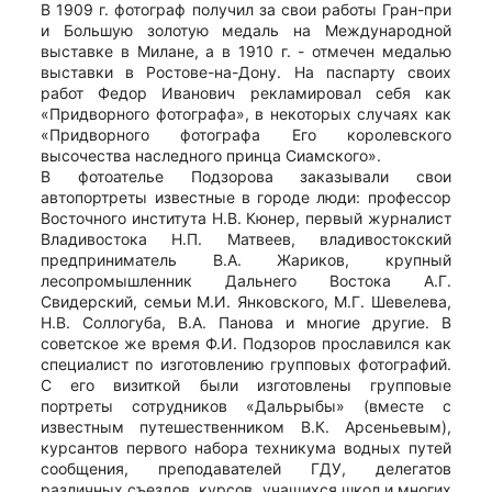
В 1909 г. фотограф получил за свои работы Гран-при
и Большую золотую медаль на Международной
выставке в Милане, а в 1910 г. - отмечен медалью
выставки в Ростове-на-Дону. На паспарту своих
работ Федор Иванович рекламировал себя как
«Придворного фотографа», в некоторых случаях как
«Придворного фотографа Его королевского
высочества наследного принца Сиамского».
В фотоателье Подзорова заказывали свои
автопортреты известные в городе люди: профессор
Восточного института Н.В. Кюнер, первый журналист
Владивостока Н.П. Матвеев, владивостокский
предприниматель В.А. Жариков, крупный
лесопромышленник Дальнего Востока А.Г.
Свидерский, семьи М.И. Янковского, М.Г. Шевелева,
Н.В. Соллогуба, В.А. Панова и многие другие. В
советское же время Ф.И. Подзоров прославился как
специалист по изготовлению групповых фотографий.
С его визиткой были изготовлены групповые
портреты сотрудников «Дальрыбы» (вместе с
известным путешественником В.К. Арсеньевым),
курсантов первого набора техникума водных путей
сообщения, преподавателей ГДУ, делегатов
различных съездов, курсов, учащихся школ и многих