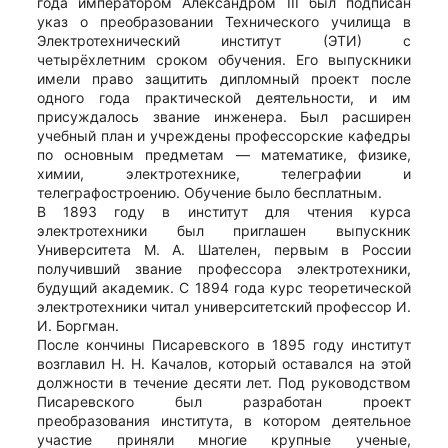
года императором Александром III был подписан
указ о преобразовании Технического училища в
Электротехнический институт (ЭТИ) с
четырёхлетним сроком обучения. Его выпускники
имели право защитить дипломный проект после
одного года практической деятельности, и им
присуждалось звание инженера. Был расширен
учебный план и учреждены профессорские кафедры
по основным предметам — математике, физике,
химии, электротехнике, телеграфии и
телеграфостроению. Обучение было бесплатным.
В 1893 году в институт для чтения курса
электротехники был приглашен выпускник
Университета М. А. Шателен, первым в России
получивший звание профессора электротехники,
будущий академик. С 1894 года курс теоретической
электротехники читал университетский профессор И.
И. Боргман.
После кончины Писаревского в 1895 году институт
возглавил Н. Н. Качалов, который оставался на этой
должности в течение десяти лет. Под руководством
Писаревского был разработан проект
преобразования института, в котором деятельное
участие приняли многие крупные ученые,