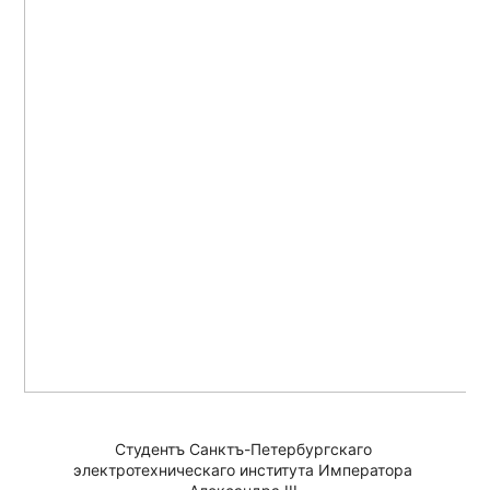
Студентъ Санктъ-Петербургскаго 
электротехническаго института Императора 