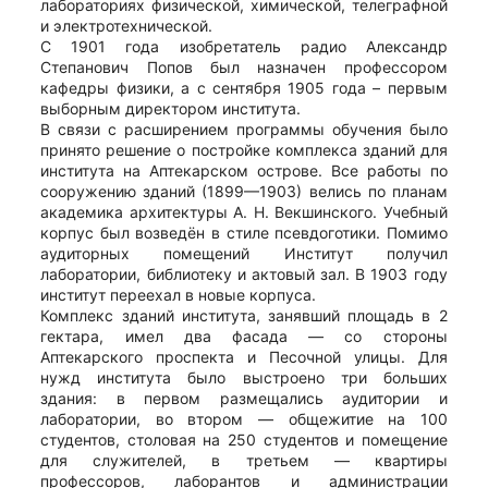
лабораториях физической, химической, телеграфной
и электротехнической.
С 1901 года изобретатель радио Александр
Степанович Попов был назначен профессором
кафедры физики, а с сентября 1905 года – первым
выборным директором института.
В связи с расширением программы обучения было
принято решение о постройке комплекса зданий для
института на Аптекарском острове. Все работы по
сооружению зданий (1899—1903) велись по планам
академика архитектуры А. Н. Векшинского. Учебный
корпус был возведён в стиле псевдоготики. Помимо
аудиторных помещений Институт получил
лаборатории, библиотеку и актовый зал. В 1903 году
институт переехал в новые корпуса.
Комплекс зданий института, занявший площадь в 2
гектара, имел два фасада — со стороны
Аптекарского проспекта и Песочной улицы. Для
нужд института было выстроено три больших
здания: в первом размещались аудитории и
лаборатории, во втором — общежитие на 100
студентов, столовая на 250 студентов и помещение
для служителей, в третьем — квартиры
профессоров, лаборантов и администрации