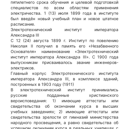
пятилетнего срока обучения и целевой подготовкой
специалистов по всем областям применения
электричества. 1 (13) июля 1899 года в институте
был введён новый учебный план и новое штатное
расписание.
Электротехнический институт императора
Александра III
С 12 (24) августа 1899 г. Институт по повелению
Николая II получил в память его «Незабвенного
Основателя» наименование «Электротехнический
институт императора Александра III». С 1900 года
выпускникам присваивалось звание инженеров-
электриков.
Главный корпус Электротехнического института
императора Александра III, в комплексе зданий,
построенных в 1903 году (1911)
В электротехнический институт принимались
русские подданные христианского
вероисповедания: 1) имеющие аттестаты или
свидетельства об окончании курса в высших
учебных заведениях; 2) имеющие аттестаты или
свидетельства зрелости от гимназий министерства
народного просвещения, а равно свидетельства об
успешном окончании курса в реальных училищах с