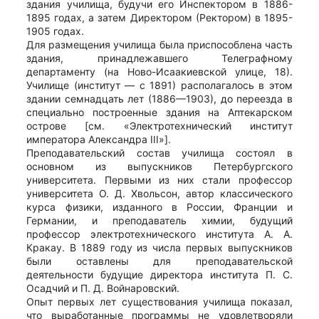
здания училища, будучи его Инспектором в 1886-
1895 годах, а затем Директором (Ректором) в 1895-
1905 годах.
Для размещения училища была приспособлена часть
здания, принадлежавшего Телеграфному
департаменту (на Ново-Исаакиевской улице, 18).
Училище (институт — с 1891) располагалось в этом
здании семнадцать лет (1886—1903), до переезда в
специально построенные здания на Аптекарском
острове [см. «Электротехнический институт
императора Александра III»].
Преподавательский состав училища состоял в
основном из выпускников Петербургского
университета. Первыми из них стали профессор
университета О. Д. Хвольсон, автор классического
курса физики, изданного в России, Франции и
Германии, и преподаватель химии, будущий
профессор электротехнического института А. А.
Кракау. В 1889 году из числа первых выпускников
были оставлены для преподавательской
деятельности будущие директора института П. С.
Осадчий и П. Д. Войнаровский.
Опыт первых лет существования училища показал,
что выработанные программы не удовлетворяли