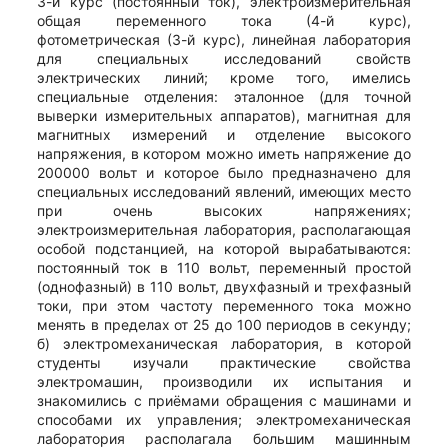
3-й курс (постоянный ток), электроизмерительная
общая переменного тока (4-й курс),
фотометрическая (3-й курс), линейная лаборатория
для специальных исследований свойств
электрических линий; кроме того, имелись
специальные отделения: эталонное (для точной
выверки измерительных аппаратов), магнитная для
магнитных измерений и отделение высокого
напряжения, в котором можно иметь напряжение до
200000 вольт и которое было предназначено для
специальных исследований явлений, имеющих место
при очень высоких напряжениях;
электроизмерительная лаборатория, располагающая
особой подстанцией, на которой вырабатываются:
постоянный ток в 110 вольт, переменный простой
(однофазный) в 110 вольт, двухфазный и трехфазный
токи, при этом частоту переменного тока можно
менять в пределах от 25 до 100 периодов в секунду;
б) электромеханическая лаборатория, в которой
студенты изучали практические свойства
электромашин, производили их испытания и
знакомились с приёмами обращения с машинами и
способами их управления; электромеханическая
лаборатория располагала большим машинным