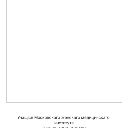
Учащiся Московскаго женскаго медицинскаго 
института