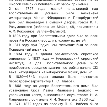
школой сельских повивальных бабок при нём»)
2 мая 1797 года главной начальницей над
воспитательными домами была назначена
императрица Мария Фёдоровна и Петербургский
дом был переведен в бывший дворец графа К. Г.
Разумовского (набережная Мойки, 48, архитекторы
А. Ф. Кокоринов, Валлен-Деламот).
В 1806 году при Воспитательном доме был основан
первый в России класс для глухонемых детей.
В 1811 году при Родильном госпитале был основан
Повивальный институт.
В 1834 году в здании разместилось сиротское
отделение (с 1837 года — Николаевский сиротский
институт), а для Воспитательного дома было
приобретено соседнее здание постройки начала XIX
века, находящееся на набережной Мойки, дом 52.
В 1839—1843 годах здание было полностью
перестроено (архитектор П. С. Плавов).
В 1868 году во дворе Воспитательного дома был
установлен бюст Ивана Ивановича Бецкого —
увеличенная копия, выполненная скульптором Н. А.
Лаврецким с оригинала Я. И. Земельгака (1803 год).
В 1871—1872 годах по проекту П. К. Нотбека была