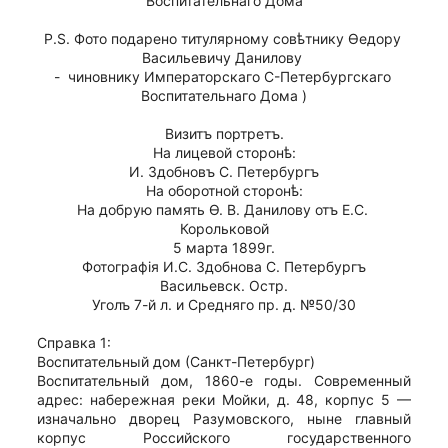
Воспитательнаго Дома
P.S. Фото подарено титулярному совѣтнику Ѳедору 
Васильевичу Данилову 
-  чиновнику Императорскаго С-Петербургскаго 
Воспитательнаго Дома )
Визитъ портретъ.
На лицевой сторонѣ:
И. Здобновъ С. Петербургъ
На оборотной сторонѣ:
На добрую память Ѳ. В. Данилову отъ Е.С. 
Корольковой
5 марта 1899г.
Фотографiя И.С. Здобнова С. Петербургъ
Васильевск. Остр.
Уголъ 7-й л. и Средняго пр. д. №50/30
Справка 1:
Воспитательный дом (Санкт-Петербург)
Воспитательный дом, 1860-е годы. Современный
адрес: набережная реки Мойки, д. 48, корпус 5 —
изначально дворец Разумовского, ныне главный
корпус Российского государственного