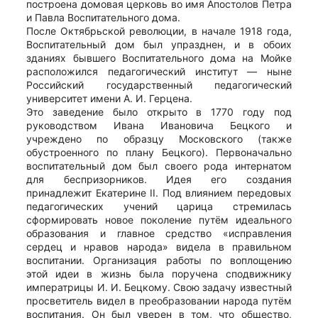
построена домовая церковь во имя Апостолов Петра
и Павла Воспитательного дома.
После Октябрьской революции, в начале 1918 года,
Воспитательный дом был упразднен, и в обоих
зданиях бывшего Воспитательного дома на Мойке
расположился педагогический институт — ныне
Российский государственный педагогический
университет имени А. И. Герцена.
Это заведение было открыто в 1770 году под
руководством Ивана Ивановича Бецкого и
учреждено по образцу Московского (также
обустроенного по плану Бецкого). Первоначально
воспитательный дом был своего рода интернатом
для беспризорников. Идея его создания
принадлежит Екатерине II. Под влиянием передовых
педагогических учений царица стремилась
сформировать новое поколение путём идеального
образования и главное средство «исправления
сердец и нравов народа» видела в правильном
воспитании. Организация работы по воплощению
этой идеи в жизнь была поручена сподвижнику
императрицы И. И. Бецкому. Свою задачу известный
просветитель видел в преобразовании народа путём
воспитания. Он был уверен в том, что общество,