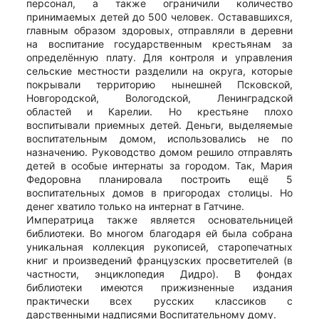
персонал, а также ограничили количество
принимаемых детей до 500 человек. Остававшихся,
главным образом здоровых, отправляли в деревни
на воспитание государственным крестьянам за
определённую плату. Для контроля и управления
сельские местности разделили на округа, которые
покрывали территорию нынешней Псковской,
Новгородской, Вологодской, Ленинградской
областей и Карелии. Но крестьяне плохо
воспитывали приемных детей. Деньги, выделяемые
воспитательным домом, использовались не по
назначению. Руководство домом решило отправлять
детей в особые интернаты за городом. Так, Мария
Федоровна планировала построить ещё 5
воспитательных домов в пригородах столицы. Но
денег хватило только на интернат в Гатчине.
Императрица также является основательницей
библиотеки. Во многом благодаря ей была собрана
уникальная коллекция рукописей, старопечатных
книг и произведений французских просветителей (в
частности, энциклопедия Дидро). В фондах
библиотеки имеются прижизненные издания
практически всех русских классиков с
дарственными надписями Воспитательному дому.