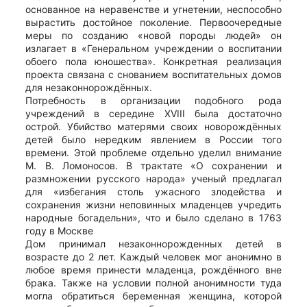
основанное на неравенстве и угнетении, неспособно
вырастить достойное поколение. Первоочередные
меры по созданию «новой породы людей» он
излагает в «Генеральном учреждении о воспитании
обоего пола юношества». Конкретная реализация
проекта связана с снованием воспитательных домов
для незаконнорождённых.
Потребность в организации подобного рода
учреждений в середине XVIII была достаточно
острой. Убийство матерями своих новорождённых
детей было нередким явлением в России того
времени. Этой проблеме отдельно уделил внимание
М. В. Ломоносов. В трактате «О сохранении и
размножении русского народа» ученый предлагал
для «избегания столь ужасного злодейства и
сохранения жизни неповинных младенцев учредить
народные богадельни», что и было сделано в 1763
году в Москве
Дом принимал незаконнорожденных детей в
возрасте до 2 лет. Каждый человек мог анонимно в
любое время принести младенца, рождённого вне
брака. Также на условии полной анонимности туда
могла обратиться беременная женщина, которой