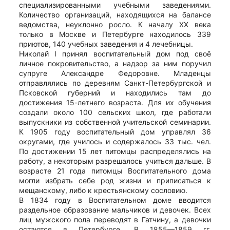
специализированными учебными заведениями.
Количество организаций, находящихся на балансе
ведомства, неуклонно росло. К началу XX века
только в Москве и Петербурге находилось 339
приютов, 140 учебных заведения и 4 лечебницы.
Николай I принял воспитательный дом под своё
личное покровительство, а надзор за ним поручил
супруге Александре Федоровне. Младенцы
отправлялись по деревням Санкт-Петербургской и
Псковской губерний и находились там до
достижения 15-летнего возраста. Для их обучения
создали около 100 сельских школ, где работали
выпускники из собственной учительской семинарии.
К 1905 году воспитательный дом управлял 36
округами, где училось и содержалось 33 тыс. чел.
По достижении 15 лет питомцы распределялись на
работу, а некоторым разрешалось учиться дальше. В
возрасте 21 года питомцы Воспитательного дома
могли избрать себе род жизни и приписаться к
мещанскому, либо к крестьянскому сословию.
В 1834 году в Воспитательном доме вводится
раздельное образование мальчиков и девочек. Всех
лиц мужского пола переводят в Гатчину, а девочки
остаются в Петербурге. В 1855—1859 гг.