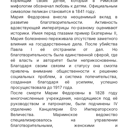
кормящий своих детей, который в Римской
мифологии обозначал любовь к детям. Официальным
символом пеликан становится в 1841 году.
Мария Федоровна внесла неоценимый вклад в
развитие благотворительности. Активность
вдовствующей императрицы по-разному оценивают
историки. Имея перед глазами пример Екатерины II,
Мария болезненно переживала отсутствие заметного
влияния на государственные дела. После убийства
Павла I её отстранили от дел. Но
благотворительность была единственной сферой, где
её власть и авторитет были неприкосновенны.
Благодаря своим связям и статусу она смогла
привлечь внимание общественности к решению
социальных проблем, а система попечительства,
созданная благодаря её усилиям, успешно
просуществовала до 1917 года.
После смерти Марии Федоровны в 1828 году
многочисленные учреждения, находящиеся под её
руководством и патронатом, были подчинены IV
отделению Канцелярии Его Императорского
Величества. Мариинское ведомство
специализировалось на управлении
благотворительными, женскими и