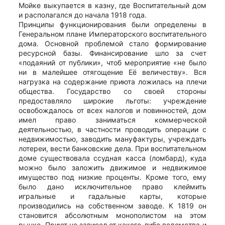
Мойке выкупается в казну, где Воспитательный дом
и располагался до начала 1918 года.
Принципы функционирования были определены в
Генеральном плане Императорского воспитательного
дома. Основной проблемой стало формирование
ресурсной базы. Финансирование шло за счет
«подаяний от публики», чтоб мероприятие «не было
ни в малейшее отягощение Её величеству». Вся
нагрузка на содержание приюта ложилась на плечи
общества. Государство со своей стороны
предоставляло широкие льготы: учреждение
освобождалось от всех налогов и повинностей, дом
имел право заниматься коммерческой
деятельностью, в частности проводить операции с
недвижимостью, заводить мануфактуры, учреждать
лотереи, вести банковские дела. При воспитательном
доме существовала ссудная касса (ломбард), куда
можно было заложить движимое и недвижимое
имущество под низкие проценты. Кроме того, ему
было дано исключительное право клеймить
игральные и гадальные карты, которые
производились на собственном заводе. К 1819 он
становится абсолютным монополистом на этом
рынке. Приют не зависел от какого-либо ведомства и