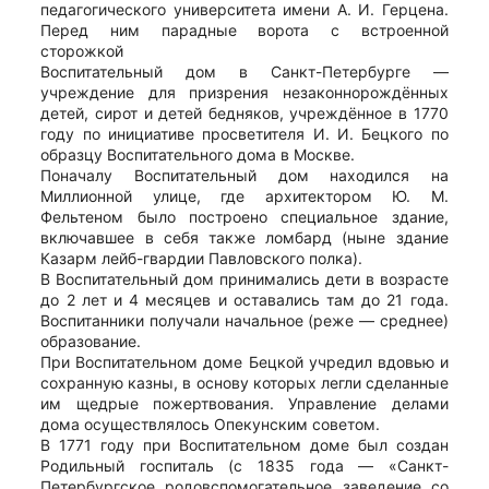
педагогического университета имени А. И. Герцена.
Перед ним парадные ворота с встроенной
сторожкой
Воспитательный дом в Санкт-Петербурге —
учреждение для призрения незаконнорождённых
детей, сирот и детей бедняков, учреждённое в 1770
году по инициативе просветителя И. И. Бецкого по
образцу Воспитательного дома в Москве.
Поначалу Воспитательный дом находился на
Миллионной улице, где архитектором Ю. М.
Фельтеном было построено специальное здание,
включавшее в себя также ломбард (ныне здание
Казарм лейб-гвардии Павловского полка).
В Воспитательный дом принимались дети в возрасте
до 2 лет и 4 месяцев и оставались там до 21 года.
Воспитанники получали начальное (реже — среднее)
образование.
При Воспитательном доме Бецкой учредил вдовью и
сохранную казны, в основу которых легли сделанные
им щедрые пожертвования. Управление делами
дома осуществлялось Опекунским советом.
В 1771 году при Воспитательном доме был создан
Родильный госпиталь (с 1835 года — «Санкт-
Петербургское родовспомогательное заведение со