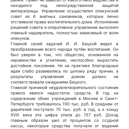
находился под непосредственной защитой
императрицы. Управление осуществлял опекунский
совет из 6 знатных сановников, которые лично
отстаивали права воспитательного дома. Исполнение
решений совета и оперативное управление выполнял
главный надзиратель, полностью зависимый от воли
опекунов.
Главной своей задачей И. И. Бецкой видел в
преобразовании всего народа путём воспитания. Он
был уверен в том, что общество, основанное на
неравенстве и угнетении, неспособно вырастить
достойное поколение. Но на практике благородные
идеи слабо развивались по целому ряду причин, а
результаты управления домом далеко не
соответствовали ожиданиям Бецкого.
Главной причиной неудовлетворительного состояния
приюта явился недостаток средств. В год на
содержание обоих учреждений в Москве и Санкт-
Петербурге требовалось 190 тыс. руб. В среднем от
дарителей поступало 70 тыс. руб. в год, а к концу
XVIII века эта цифра упала до 157 руб. Доход
главным образом шел от процентов со ссудной
кассы, некоторые средства получали от ведения