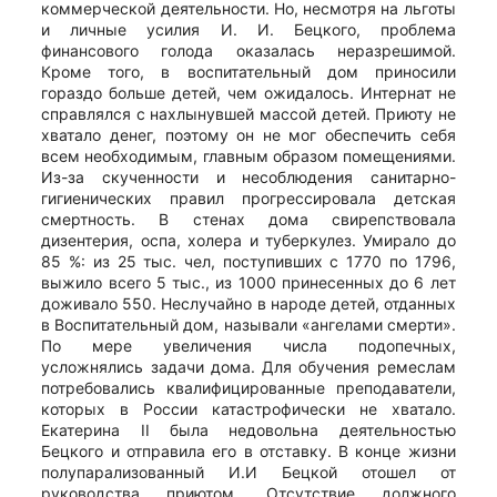
коммерческой деятельности. Но, несмотря на льготы
и личные усилия И. И. Бецкого, проблема
финансового голода оказалась неразрешимой.
Кроме того, в воспитательный дом приносили
гораздо больше детей, чем ожидалось. Интернат не
справлялся с нахлынувшей массой детей. Приюту не
хватало денег, поэтому он не мог обеспечить себя
всем необходимым, главным образом помещениями.
Из-за скученности и несоблюдения санитарно-
гигиенических правил прогрессировала детская
смертность. В стенах дома свирепствовала
дизентерия, оспа, холера и туберкулез. Умирало до
85 %: из 25 тыс. чел, поступивших с 1770 по 1796,
выжило всего 5 тыс., из 1000 принесенных до 6 лет
доживало 550. Неслучайно в народе детей, отданных
в Воспитательный дом, называли «ангелами смерти».
По мере увеличения числа подопечных,
усложнялись задачи дома. Для обучения ремеслам
потребовались квалифицированные преподаватели,
которых в России катастрофически не хватало.
Екатерина II была недовольна деятельностью
Бецкого и отправила его в отставку. В конце жизни
полупарализованный И.И Бецкой отошел от
руководства приютом. Отсутствие должного