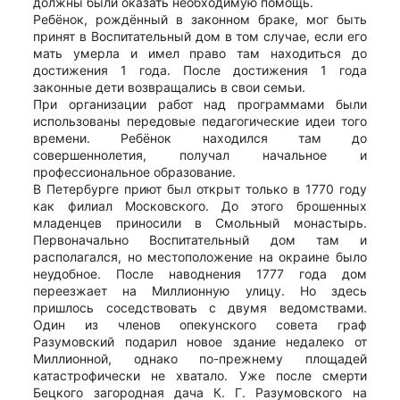
должны были оказать необходимую помощь.
Ребёнок, рождённый в законном браке, мог быть
принят в Воспитательный дом в том случае, если его
мать умерла и имел право там находиться до
достижения 1 года. После достижения 1 года
законные дети возвращались в свои семьи.
При организации работ над программами были
использованы передовые педагогические идеи того
времени. Ребёнок находился там до
совершеннолетия, получал начальное и
профессиональное образование.
В Петербурге приют был открыт только в 1770 году
как филиал Московского. До этого брошенных
младенцев приносили в Смольный монастырь.
Первоначально Воспитательный дом там и
располагался, но местоположение на окраине было
неудобное. После наводнения 1777 года дом
переезжает на Миллионную улицу. Но здесь
пришлось соседствовать с двумя ведомствами.
Один из членов опекунского совета граф
Разумовский подарил новое здание недалеко от
Миллионной, однако по-прежнему площадей
катастрофически не хватало. Уже после смерти
Бецкого загородная дача К. Г. Разумовского на