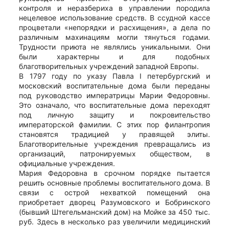
контроля и неразбериха в управлении породила
нецелевое использование средств. В ссудной кассе
процветали «непорядки и расхищения», а дела по
различным махинациям могли тянуться годами.
Трудности приюта не являлись уникальными. Они
были характерны и для подобных
благотворительных учреждений западной Европы.
В 1797 году по указу Павла I петербургский и
московский воспитательные дома были переданы
под руководство императрицы Марии Федоровны.
Это означало, что воспитательные дома переходят
под личную защиту и покровительство
императорской фамилии. С этих пор филантропия
становятся традицией у правящей элиты.
Благотворительные учреждения превращались из
организаций, патронируемых обществом, в
официальные учреждения.
Мария Федоровна в срочном порядке пытается
решить основные проблемы воспитательного дома. В
связи с острой нехваткой помещений она
приобретает дворец Разумовского и Бобринского
(бывший Штегельманский дом) на Мойке за 450 тыс.
руб. Здесь в несколько раз увеличили медицинский