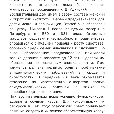
инспектором гатчинского дома был чиновник
Министерства просвещения К. Д. Ушинский.
Воспитательный дом имел в своем составе женский
и сиротский институты. Первый предназначался для
детей мещан и разночинцев. Второй был образован
по указу Николая I после эпидемии холеры в
Петербурге в 1830 и 1831 годах. Огромные
масштабы бедствия и неспособность правительства
справиться с ситуацией привели к росту сиротства,
особенно среди семей чиновников и служащих. Во
вновь образованное подразделение принимали
только девочек в возрасте до 12 лет и давали им
образование по различным специальностям. Дом
также сыграл значительную роль в профилактике
эпидемиологических заболеваний в городе и
окрестностях. В середине XIX века открывается
отделение по изготовлению сывороток против
эпидемиологических болезней, а также по
разработке детского питания.
При воспитательном доме успешно функционирует
вдовья и ссудная кассы. Для консолидации их
ресурсов в 1841 году опекунский совет принимает
решение создать а их основе сберегательную кассу.