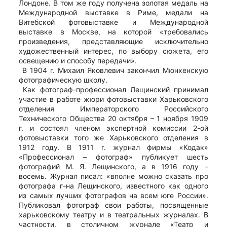
Лондоне. В том же году получена золотая медаль на
Международной выставке в Риме, медали на
Витебской фотовыставке и Международной
выставке в Москве, на которой «требовались
произведения, представляющие исключительно
художественный интерес, по выбору сюжета, его
освещению и способу передачи».
В 1904 г. Михаил Яковлевич закончил Мюнхенскую
фотографическую школу.
Как фотограф-профессионал Лещинский принимал
участие в работе жюри фотовыставки Харьковского
отделения Императорского Российского
Технического Общества 20 октября – 1 ноября 1909
г. и состоял членом экспертной комиссии 2-ой
фотовыставки того же Харьковского отделения в
1912 году. В 1911 г. журнал фирмы «Кодак»
«Профессионал – фотограф» публикует шесть
фотографий М. Я. Лещинского, а в 1916 году –
восемь. Журнал писал: «вполне можно сказать про
фотографа г-на Лещинского, известного как одного
из самых лучших фотографов на всем юге России».
Публиковал фотограф свои работы, посвященные
харьковскому театру и в театральных журналах. В
частности, в столичном журнале «Театр и