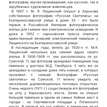
фотографии, изучая произведения, как русских, так и
зарубежных художников-живописцев.
В 1897 г. М. Я. Лещинский открыл в Харькове
собственную фотографию «Русская Светопись» на
Екатеринославской улице в доме 24 - это было
первое в Российской Империи фотографическое
ателье для съемки при электрическом освещении. И
даже в 1902 г. харьковская пресса отмечала
единственный вечерний электрический павильон у
Лещинского на Екатеринославской улице.
В последующие годы, вплоть до 1920–х гг. М.Я.
Лещинский несколько раз сменил адрес своего
ателье. В 1906-1909 гг. оно располагалось по ул.
Сумской, 11, где фотограф арендовал помещение под
павильон у доктора М.Д. Гинзбурга. У него же он
арендовал в соседнем доме пять комнат, в которых
проживал с семьей. Фотографию «Русская
светопись» на Сумской, 11 можно увидеть на
нескольких дореволюционных почтовых открытках.
Очень недолго (1911 г.) существовала его фотография
на углу у Харьковского моста. Затем он открыл
большой павильон в одном из самых бойких мест в
городе - на Сергиевской площади у Лопанского
моста. В первый же год работы в павильоне из-за