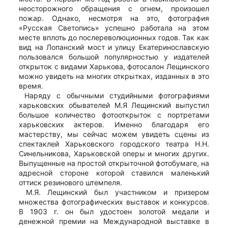
неосторожного обращения с огнем, произошел
пожар. Однако, несмотря на это, фотография
«Русская Светопись» успешно работала на этом
месте вплоть до послереволюционных годов. Так как
вид на Лопанский мост и улицу Екатеринославскую
пользовался большой популярностью у издателей
открыток с видами Харькова, фотосалон Лещинского
можно увидеть на многих открытках, изданных в это
время.
Наряду с обычными студийными фотографиями
харьковских обывателей М.Я Лещинский выпустил
большое количество фотооткрыток с портретами
харьковских актеров. Именно благодаря его
мастерству, мы сейчас можем увидеть сцены из
спектаклей Харьковского городского театра Н.Н.
Синельникова, Харьковской оперы и многих других.
Выпущенные на простой открыточной фотобумаге, на
адресной стороне которой ставился маленький
оттиск резинового штемпеля.
М.Я. Лещинский был участником и призером
множества фотографических выставок и конкурсов.
В 1903 г. он был удостоен золотой медали и
денежной премии на Международной выставке в