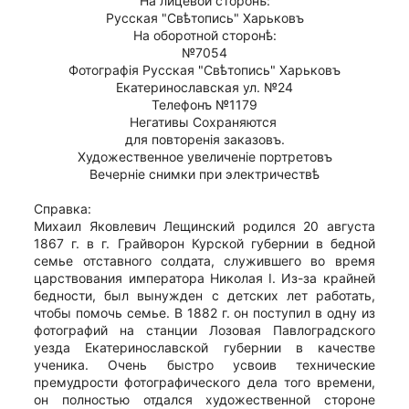
На лицевой сторонѣ:
Русская "Свѣтопись" Харьковъ
На оборотной сторонѣ:
№7054
Фотографiя Русская "Свѣтопись" Харьковъ
Екатеринославская ул. №24
Телефонъ №1179
Негативы Сохраняются 
для повторенiя заказовъ.
Художественное увеличенiе портретовъ
Вечернiе снимки при электричествѣ
Справка:
Михаил Яковлевич Лещинский родился 20 августа
1867 г. в г. Грайворон Курской губернии в бедной
семье отставного солдата, служившего во время
царствования императора Николая I. Из-за крайней
бедности, был вынужден с детских лет работать,
чтобы помочь семье. В 1882 г. он поступил в одну из
фотографий на станции Лозовая Павлоградского
уезда Екатеринославской губернии в качестве
ученика. Очень быстро усвоив технические
премудрости фотографического дела того времени,
он полностью отдался художественной стороне