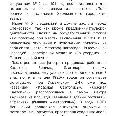
искусство» №2 за 1911 г., воспроизведены две
фотооткрытки со сценами из спектакля «Поле
брани» в постановке Харьковского городского
театра.
Имел М. Я. Лещинский и другие заслуги перед
Отечеством, так как кроме предпринимательской
деятельности служил на государственной службе
как фотограф при местах заключения. В 1910 г. за
ревностное отношение к исполнению принятых на
себя обязанностей фотограф награжден Высочайшей
наградой – серебряной медалью «За усердие» на
Станиславской ленте
После революции, фотограф продолжал работать в
Харькове. Видимо, благодаря своему
происхождению, ему удалось договориться с новой
властью, и в начале 1920-х годов он организует
фотографию при Украинском ЦИК уже под
названием «Красная Светопись». «Красная
Светопись» расположилась в самом центре
Харькова на площади Тевелева в здании гостиницы
«Красная» (бывшая «Метрополь»). В годы НЭПа
Лещинский продолжал выпускать открытки с
фотографиями артистов, проставляя сзади штемпель