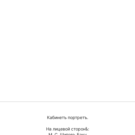
Кабинетъ портретъ.
На лицевой сторонѣ:
М. С. Шитовъ Баку