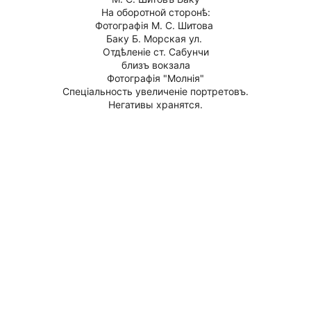
На оборотной сторонѣ:
Фотографiя М. С. Шитова 
Баку Б. Морская ул. 
Отдѣленiе ст. Сабунчи
близъ вокзала
Фотографiя "Молнiя"
Спецiальность увеличенiе портретовъ.
Негативы хранятся.