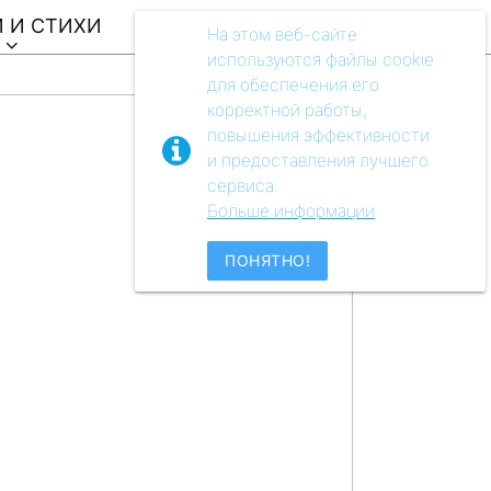
 И СТИХИ
ВИДЕО
АУДIO
МУЗЕЙ
На этом веб-сайте
используются файлы cookie
для обеспечения его
корректной работы,
повышения эффективности
и предоставления лучшего
сервиса.
Больше информации
ПОНЯТНО!