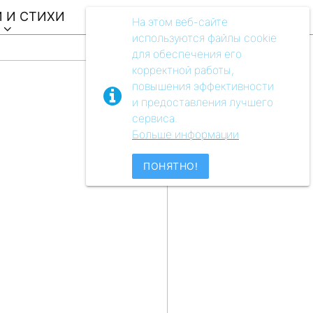
 И СТИХИ
ВИДЕО
АУДIO
МУЗЕЙ
На этом веб-сайте
используются файлы cookie
для обеспечения его
корректной работы,
повышения эффективности
и предоставления лучшего
сервиса.
Больше информации
ПОНЯТНО!