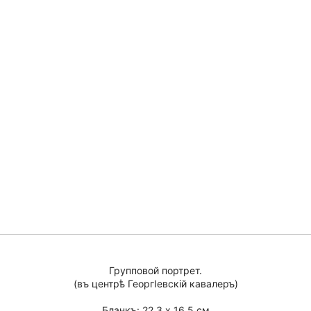
Групповой портрет.
(въ центрѣ ГеоргIевскiй кавалеръ)
Бланкъ: 22,3 х 16,5 см