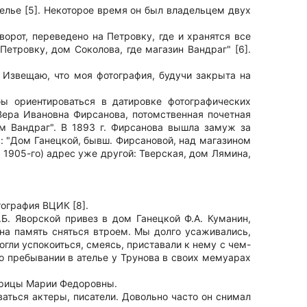
телье [5]. Некоторое время он был владельцем двух
ворот, переведено на Петровку, где и хранятся все
Петровку, дом Соколова, где магазин Вандраг" [6].
. Извещаю, что моя фотография, будучи закрыта на
ы ориентироваться в датировке фотографических
 Вера Ивановна Фирсанова, потомственная почетная
м Вандраг". В 1893 г. Фирсанова вышла замуж за
: "Дом Ганецкой, бывш. Фирсановой, над магазином
в 1905-го) адрес уже другой: Тверская, дом Лямина,
тография ВЦИК [8].
.Б. Яворской привез в дом Ганецкой Ф.А. Куманин,
 на память сняться втроем. Мы долго усаживались,
могли успокоиться, смеясь, приставали к нему с чем-
 о пребывании в ателье у Трунова в своих мемуарах
атрицы Марии Федоровны.
аться актеры, писатели. Довольно часто он снимал