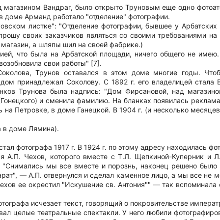
ад магазином Вандраг, было открыто Труновым еще одно фотоа
 в доме Арманд работало "отделение" фотографии.
ковском листке": "Отделение фотографии, бывшее у Арбатских 
прошу своих заказчиков являться со своими требованиями на 
агазин, а шляпы шил на своей фабрике.)
фией, что была на Арбатской площади, ничего общего не имею
возобновила свои работы" [7].
Соколова, Трунов оставался в этом доме многие годы. Чтоб
. дом принадлежал Соколову. С 1892 г. его владелицей стала
анков Трунова была надпись: "Дом Фирсановой, над магазино
(Гонецкого) и сменила фамилию. На бланках появилась реклама
ь на Петровке, в доме Ганецкой. В 1904 г. (и несколько месяце
а в доме Лямина).
астал фотографа 1917 г. В 1924 г. по этому адресу находилась фо
ся А.П. Чехов, которого вместе с Т.Л. Щепкиной-Куперник и Л
. "Снимались мы все вместе и порознь, наконец решено было
арат", — А.П. отвернулся и сделал каменное лицо, а мы все не 
о Чехов ее окрестил "Искушение св. Антония"" — так вспоминала
 фотографа исчезает текст, говорящий о покровительстве импер
вал целые театральные спектакли. У него любили фотографиров