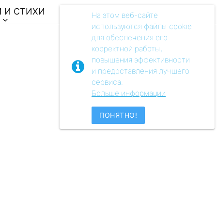
 И СТИХИ
ВИДЕО
АУДIO
МУЗЕЙ
На этом веб-сайте
используются файлы cookie
для обеспечения его
корректной работы,
повышения эффективности
и предоставления лучшего
сервиса.
Больше информации
ПОНЯТНО!