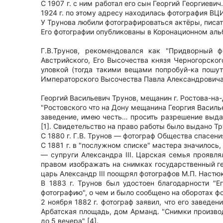
С 1907 г. с ним работал его сын Георгий Георгиевич.
1924 г. по этому адресу находилась фотография ВЦ
У Трунова любили фотографироваться актёры, писате
Его фотографии опубликованы в Коронационном альбо
Г.В.Трунов, рекомендовался как "Придворный ф
Австрийского, Его Высочества князя Черногорско
уловкой (тогда такими вещами попробуй-ка пошути
Императорского Высочества Павла Александровича
Георгий Васильевич Трунов, мещанин г. Ростова-на-
"Ростовского что на Дону мещанина Георгия Василь
заведение, имею честь… просить разрешение выдат
[1]. Свидетельство на право работы было выдано Тр
С 1880 г. Г.В. Трунов — фотограф Общества спасени
С 1881 г. в "послужном списке" мастера значилос
— супруги Александра III. Царская семья проявл
правом изображать на снимках государственный г
царь Александр III поощрял фотографов М.П. Настюк
В 1883 г. Трунов был удостоен благодарности "
фотографию", о чем и было сообщено на оборотах ф
2 ноября 1882 г. фотограф заявил, что его заведе
Арбатская площадь, дом Арманд. "Снимки произво
до 5 вечера" [4].