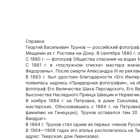
Справка:
Георгий Васильевич Трунов — российский фотограф
Мещанин из г. Ростова-на-Дону. В сентябре 1880 г.
С 1880 г. — фотограф Общества спасения на водах 
С 1881 г. в «послужном списке» мастера значи
Федоровны». После смерти Александра III из рекла
В 1883 г. был удостоен благодарности «Его Импе
появилась надпись «Придворная фотография», на о
фотограф Его Величества Шаха Персидского, Его Ве
Высочества Наследного Принца Швеции и Норвегии.
В ноябре 1884 г. на Петровке, в доме Соколова
мастерских. Обосновавшись с 1884 г. на Петровке
фамилию на Ганецкую), Трунов оставался там 20 
Вандраг».
В 1894 г. Трунов стал одним из первых членов Рус
В 1904—1906 годах его ателье располагалось на Т
адрес: Тверская, дом Лианозова).