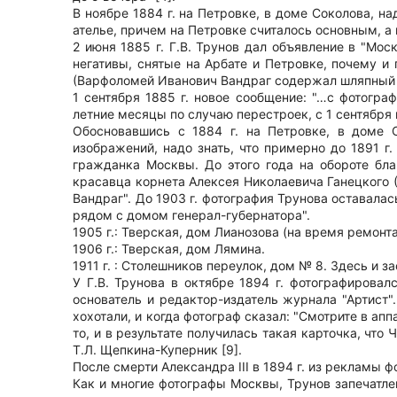
В ноябре 1884 г. на Петровке, в доме Соколова, н
ателье, причем на Петровке считалось основным, а
2 июня 1885 г. Г.В. Трунов дал объявление в "Мос
негативы, снятые на Арбате и Петровке, почему и 
(Варфоломей Иванович Вандраг содержал шляпный м
1 сентября 1885 г. новое сообщение: "…с фотогра
летние месяцы по случаю перестроек, с 1 сентября 
Обосновавшись с 1884 г. на Петровке, в доме 
изображений, надо знать, что примерно до 1891 г
гражданка Москвы. До этого года на обороте бл
красавца корнета Алексея Николаевича Ганецкого 
Вандраг". До 1903 г. фотография Трунова оставалас
рядом с домом генерал-губернатора".
1905 г.: Тверская, дом Лианозова (на время ремонт
1906 г.: Тверская, дом Лямина.
1911 г. : Столешников переулок, дом № 8. Здесь и з
У Г.В. Трунова в октябре 1894 г. фотографировал
основатель и редактор-издатель журнала "Артист"
хохотали, и когда фотограф сказал: "Смотрите в апп
то, и в результате получилась такая карточка, чт
Т.Л. Щепкина-Куперник [9].
После смерти Александра III в 1894 г. из рекламы
Как и многие фотографы Москвы, Трунов запечатле