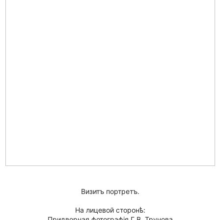
Визитъ портретъ.
На лицевой сторонѣ:
Придворная фотографiя Г.В. Трунова