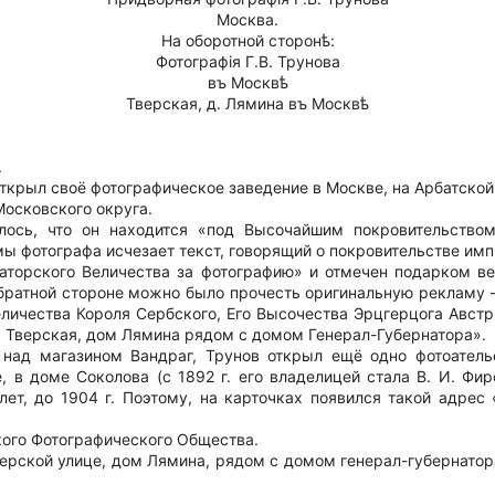
Москва.
На оборотной сторонѣ:
Фотографiя Г.В. Трунова
въ Москвѣ
Тверская, д. Лямина въ Москвѣ
.
 открыл своё фотографическое заведение в Москве, на Арбатско
Московского округа.
лось, что он находится «под Высочайшим покровительств
мы фотографа исчезает текст, говорящий о покровительстве им
раторского Величества за фотографию» и отмечен подарком ве
братной стороне можно было прочесть оригинальную рекламу 
личества Короля Сербского, Его Высочества Эрцгерцога Австр
 Тверская, дом Лямина рядом с домом Генерал-Губернатора».
, над магазином Вандраг, Трунов открыл ещё одно фотоатель
, в доме Соколова (с 1892 г. его владелицей стала В. И. Фи
лет, до 1904 г. Поэтому, на карточках появился такой адрес
ского Фотографического Общества.
верской улице, дом Лямина, рядом с домом генерал-губернатор