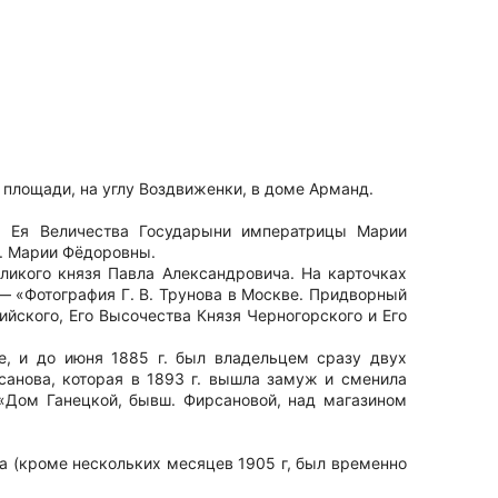
й площади, на углу Воздвиженки, в доме Арманд.
ом Ея Величества Государыни императрицы Марии
п. Марии Фёдоровны.
ликого князя Павла Александровича. На карточках
— «Фотография Г. В. Трунова в Москве. Придворный
ийского, Его Высочества Князя Черногорского и Его
е, и до июня 1885 г. был владельцем сразу двух
рсанова, которая в 1893 г. вышла замуж и сменила
 «Дом Ганецкой, бывш. Фирсановой, над магазином
а (кроме нескольких месяцев 1905 г, был временно