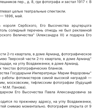
ешников пер., д. 8, где фотографа и застал 1917 г. В
атлевал целые театральные спектакли.
 — 1896, май.
а короля Сербского, Его Высочества эрцгерцога
Столь солидный перечень отнюдь не был рекламной
ского Величества" (Александра III) и подарка Его
сти 2-го квартала, в доме Арманд, фотографическое
мею Тверской части 2-го квартала, в доме Арманд"
лощади, на углу Воздвиженки, в доме Арманд.
х текстах фотографических бланков.
личества Государыни Императрицы Марии Федоровны"
ая работы фотомастеров самой высокой наградой —
ким, московским, тифлисским фотографам (будущий
— М.М. Панова).
одарком Его Высочества Павла Александровича за
аходится по прежнему адресу, на углу Воздвиженки,
тей снимаю моментально. Фотография открыта от 9