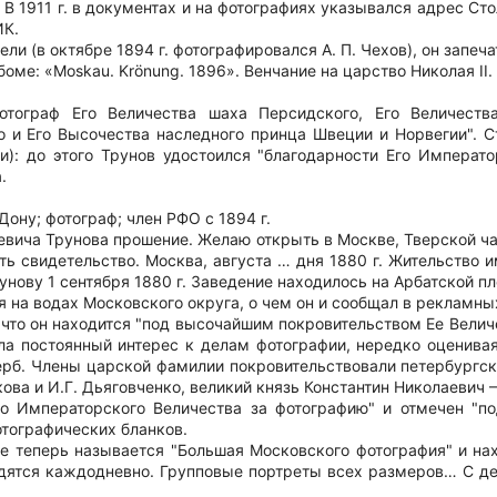
 В 1911 г. в документах и на фотографиях указывался адрес Стол
ИК.
ли (в октябре 1894 г. фотографировался А. П. Чехов), он запеч
ме: «Moskau. Krönung. 1896». Венчание на царство Николая II.
отограф Его Величества шаха Персидского, Его Величеств
го и Его Высочества наследного принца Швеции и Норвегии". 
): до этого Трунов удостоился "благодарности Его Император
.
Дону; фотограф; член РФО с 1894 г.
евича Трунова прошение. Желаю открыть в Москве, Тверской ча
ь свидетельство. Москва, августа … дня 1880 г. Жительство и
унову 1 сентября 1880 г. Заведение находилось на Арбатской п
я на водах Московского округа, о чем он и сообщал в рекламны
ь, что он находится "под высочайшим покровительством Ее Ве
яла постоянный интерес к делам фотографии, нередко оценив
ерб. Члены царской фамилии покровительствовали петербургс
ова и И.Г. Дьяговченко, великий князь Константин Николаевич 
Его Императорского Величества за фотографию" и отмечен "п
отографических бланков.
ние теперь называется "Большая Московского фотография" и н
дятся каждодневно. Групповые портреты всех размеров… С де