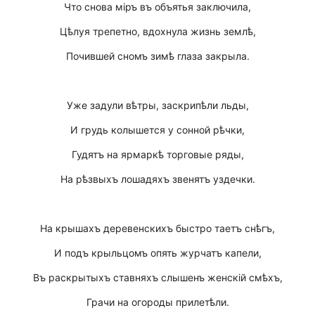
Что снова мiръ въ объятья заключила,
Цѣлуя трепетно, вдохнула жизнь землѣ,
Почившей сномъ зимѣ глаза закрыла.
Уже задули вѣтры, заскрипѣли льды,
И грудь колышется у сонной рѣчки,
Гудятъ на ярмаркѣ торговые ряды,
На рѣзвыхъ лошадяхъ звенятъ уздечки.
На крышахъ деревенскихъ быстро таетъ снѣгъ,
И подъ крыльцомъ опять журчатъ капели,
Въ раскрытыхъ ставняхъ слышенъ женскiй смѣхъ,
Грачи на огороды прилетѣли.