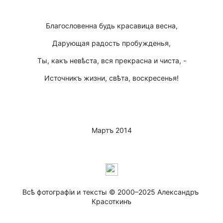
Благословенна будь красавица весна,
Дарующая радость пробужденья,
Ты, какъ невѣста, вся прекрасна и чиста, -
Источникъ жизни, свѣта, воскресенья!
Мартъ 2014
Всѣ фотографiи и тексты © 2000–2025 Александръ 
Красоткинъ